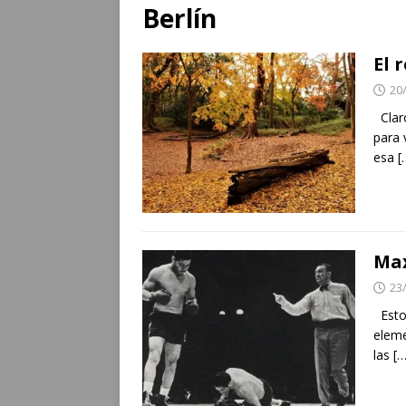
Berlín
El 
20
Claro
para 
esa
[
Max
23
Estoy
eleme
las
[…