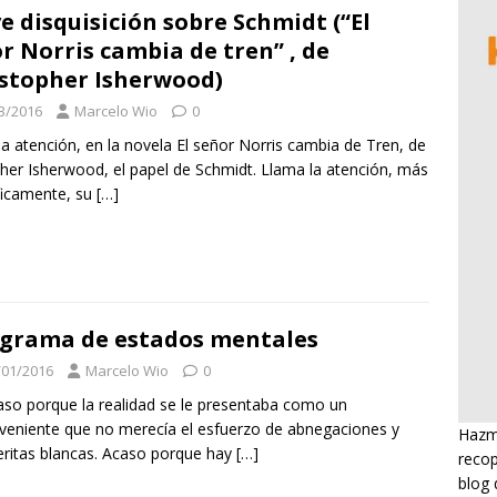
e disquisición sobre Schmidt (“El
r Norris cambia de tren” , de
stopher Isherwood)
3/2016
Marcelo Wio
0
a atención, en la novela El señor Norris cambia de Tren, de
pher Isherwood, el papel de Schmidt. Llama la atención, más
ficamente, su
[…]
grama de estados mentales
/01/2016
Marcelo Wio
0
 porque la realidad se le presentaba como un
veniente que no merecía el esfuerzo de abnegaciones y
Hazme
ritas blancas. Acaso porque hay
[…]
recop
blog 