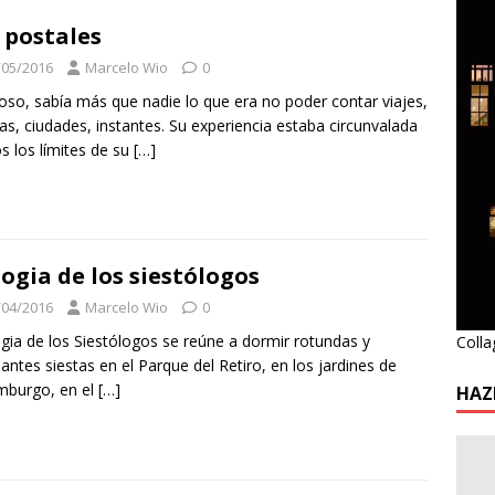
 postales
/05/2016
Marcelo Wio
0
so, sabía más que nadie lo que era no poder contar viajes,
s, ciudades, instantes. Su experiencia estaba circunvalada
os los límites de su
[…]
logia de los siestólogos
/04/2016
Marcelo Wio
0
gia de los Siestólogos se reúne a dormir rotundas y
Colla
antes siestas en el Parque del Retiro, en los jardines de
mburgo, en el
[…]
HAZ