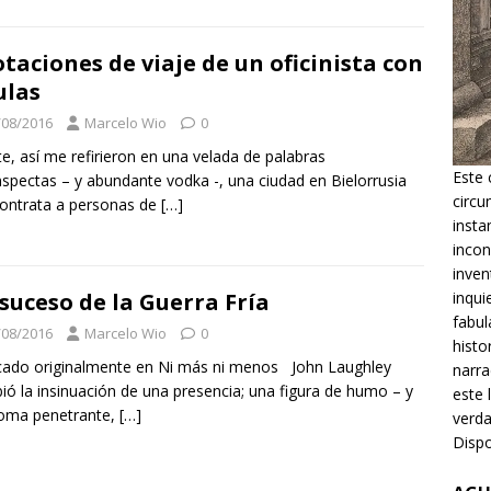
taciones de viaje de un oficinista con
ulas
/08/2016
Marcelo Wio
0
e, así me refirieron en una velada de palabras
Este 
nspectas – y abundante vodka -, una ciudad en Bielorrusia
circu
ontrata a personas de
[…]
insta
incon
inven
inqui
suceso de la Guerra Fría
fabul
/08/2016
Marcelo Wio
0
histo
cado originalmente en Ni más ni menos John Laughley
narra
bió la insinuación de una presencia; una figura de humo – y
este 
roma penetrante,
[…]
verda
Dispo