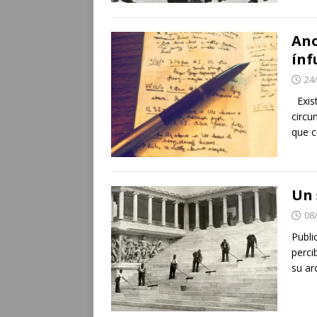
Ano
ínf
24
Exist
circu
que c
Un 
08
Publi
perci
su a