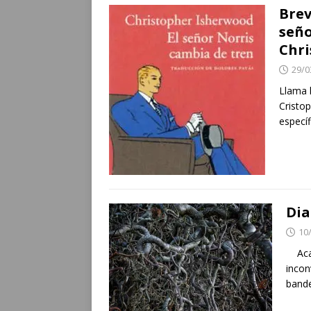
Brev
seño
Chri
29/0
Llama l
Cristo
especí
Dia
10
Acaso
incon
bande