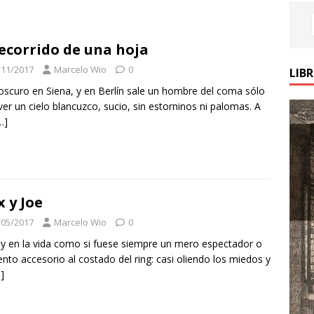
recorrido de una hoja
/11/2017
Marcelo Wio
0
LIB
scuro en Siena, y en Berlín sale un hombre del coma sólo
ver un cielo blancuzco, sucio, sin estorninos ni palomas. A
…]
 y Joe
/05/2017
Marcelo Wio
0
 en la vida como si fuese siempre un mero espectador o
nto accesorio al costado del ring: casi oliendo los miedos y
]