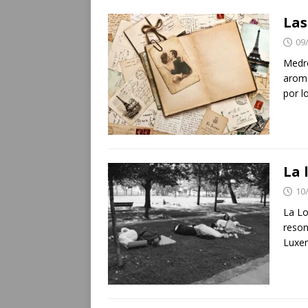
Las
09
Medro
aroma
por l
La 
10
La Lo
reson
Luxe