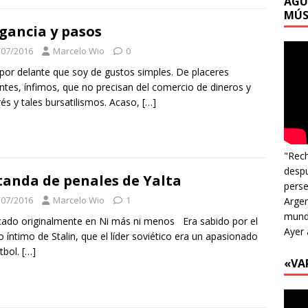
AGU
MÚS
gancia y pasos
/07/2016
Marcelo Wio
0
por delante que soy de gustos simples. De placeres
ntes, ínfimos, que no precisan del comercio de dineros y
és y tales bursatilismos. Acaso,
[…]
"Rech
despu
tanda de penales de Yalta
perse
/07/2016
Marcelo Wio
1
Argen
mundo
cado originalmente en Ni más ni menos Era sabido por el
Ayer 
lo íntimo de Stalin, que el líder soviético era un apasionado
útbol.
[…]
«VA