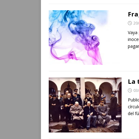
Fra
20
Vaya 
inoce
pagar
La 
03
Publi
círcu
del f