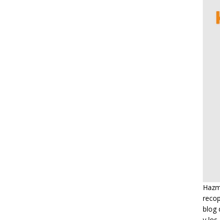
Hazme
recop
blog 
y los