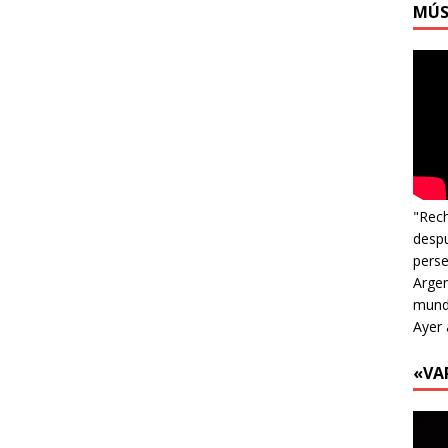
MÚS
"Rech
despu
perse
Argen
mundo
Ayer 
«VA