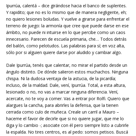
Ipurrúa, calentá – dice girándose hacia el banco de suplentes.
Y rapidito; que no es lo mismo que de manera negligente, eh;
no quiero lesiones boludas. Y vuelve a girarse para enfrentar el
terreno de juego: la armonía que cree que puede darse en ese
ámbito, no puede ni intuirse en lo que percibe como un caos
innecesario. Parecen de escuela primaria, che… Todos detrás
del balón, como pelotudos. Las palabras para sí; en voz alta,
sólo por si alguien quiere darse por aludido y cambiar algo.
Dale Ipurrúa, tenés que calentar, no mirar el partido desde un
ángulo distinto. De dónde salieron estos muchachos. Ninguna
chispa. Ni la dudosa ventaja de la astucia, de la picardía;
incluso, de la maldad. Dale, vení, Ipurrúa. Total, a esta altura,
lesionado o no, no vas a marcar ninguna diferencia. Vení,
acercate, no te voy a comer. Vas a entrar por Rolfi. Quiero que
alargues la cancha, para abrirles la defensa, que la tienen
cerrada como culo de muñeca. Creale un carril a Mauro –
haceme el favor de decirle que si no quiere jugar, que me lo
diga y lo cambio -; asociate con él pero siempre listo a cubrirle
la espalda. No tires centros, es al pedo: somos petisos. Buscá