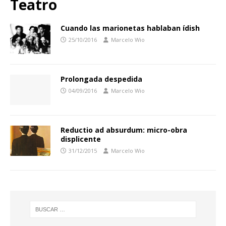
Teatro
Cuando las marionetas hablaban ídish
25/10/2016
Marcelo Wio
Prolongada despedida
04/09/2016
Marcelo Wio
Reductio ad absurdum: micro-obra
displicente
31/12/2015
Marcelo Wio