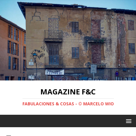
MAGAZINE F&C
FABULACIONES & COSAS - © MARCELO WIO