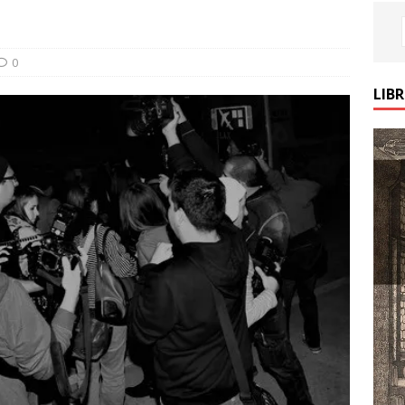
s
0
LIB