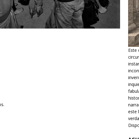
Este 
circu
insta
incon
inven
inqui
fabul
histo
os.
narra
este 
verda
Dispo