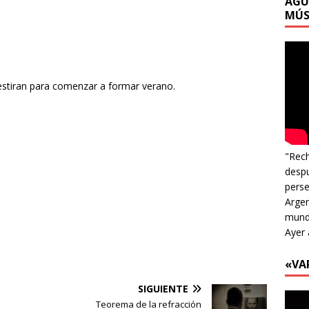
AGU
MÚS
estiran para comenzar a formar verano.
"Rech
despu
perse
Argen
mundo
Ayer 
«VA
SIGUIENTE
Teorema de la refracción