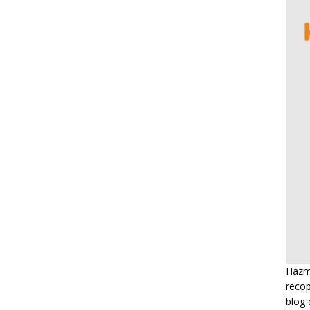
Hazme
recop
blog 