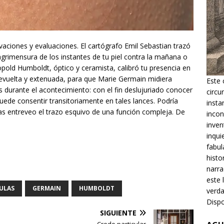
rvaciones y evaluaciones. El cartógrafo Emil Sebastian trazó
agrimensura de los instantes de tu piel contra la mañana o
pold Humboldt, óptico y ceramista, calibró tu presencia en
evuelta y extenuada, para que Marie Germain midiera
Este 
 durante el acontecimiento: con el fin deslujuriado conocer
circu
ede consentir transitoriamente en tales lances. Podría
insta
s entreveo el trazo esquivo de una función compleja. De
incon
inven
inqui
fabul
histo
narra
este 
ULAS
GERMAIN
HUMBOLDT
verda
Dispo
SIGUIENTE
Credo particular