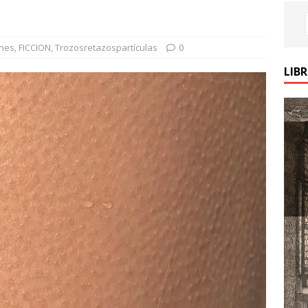
ones
,
FICCION
,
Trozosretazospartículas
0
LIB