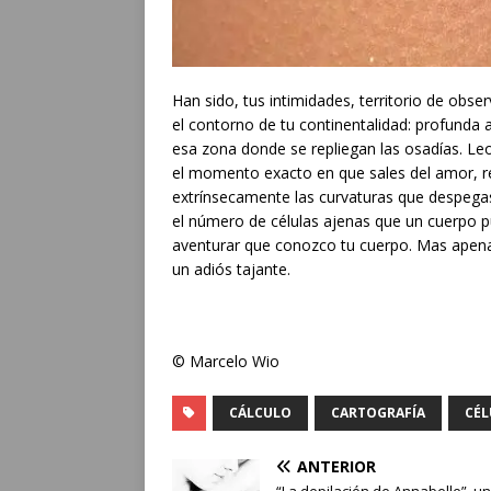
Han sido, tus intimidades, territorio de obse
el contorno de tu continentalidad: profunda 
esa zona donde se repliegan las osadías. Leo
el momento exacto en que sales del amor, r
extrínsecamente las curvaturas que despegas
el número de células ajenas que un cuerpo pu
aventurar que conozco tu cuerpo. Mas apena
un adiós tajante.
© Marcelo Wio
CÁLCULO
CARTOGRAFÍA
CÉL
ANTERIOR
“La depilación de Annabelle”, un