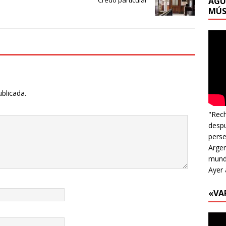
AGU
MÚS
ublicada.
"Rech
despu
perse
Argen
mundo
Ayer 
«VA