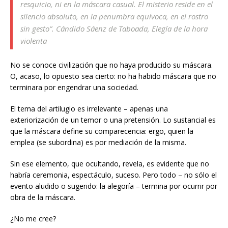
resquicio, ni en la máscara casual. El misterio reside en el
silencio absoluto, en la penumbra equívoca, en el rostro
sin gesto”. Cándido Sáenz de Taboada,
Elegía de la hora
violenta
No se conoce civilización que no haya producido su máscara.
O, acaso, lo opuesto sea cierto: no ha habido máscara que no
terminara por engendrar una sociedad.
El tema del artilugio es irrelevante – apenas una
exteriorización de un temor o una pretensión. Lo sustancial es
que la máscara define su comparecencia: ergo, quien la
emplea (se subordina) es por mediación de la misma.
Sin ese elemento, que ocultando, revela, es evidente que no
habría ceremonia, espectáculo, suceso. Pero todo – no sólo el
evento aludido o sugerido: la alegoría – termina por ocurrir por
obra de la máscara.
¿No me cree?