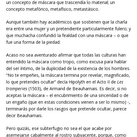
un concepto de máscara que trascendía lo material; un
concepto metafórico, metafísico, metastásico.
Aunque también hay académicos que sostienen que la charla
era entre una mujer y un pretendiente particularmente fulero; y
que muchacha confundió la fealdad con una máscara – o que
fue una forma de la piedad.
Acaso no sea aventurado afirmar que todas las culturas han
entendido la máscara como tropo, como excusa para hablar
del ser íntimo, de la duplicidad de la existencia de los hombres.
“No te empeñes, la máscara termina por revelar, magnificado,
lo que pretendes ocultar” decía Hipolyth en el Acto II de
Les
tromperies
(1503), de Armand de Beauharnais. Es decir, si no
aceptas la máscara – el encubrimiento de una sinceridad o de
un engaño (que en estas condiciones vienen a ser lo mismo) -,
terminarás por darle los rasgos que pretende ocultar, parece
decir Beauharnais.
Pero quizás, ese subterfugio no sea el que acabe por
asemejarse cabalmente al rostro subyacente, porque, como