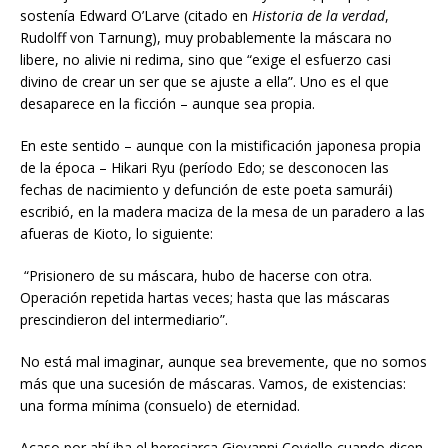
sostenía Edward O’Larve (citado en
Historia de la verdad
,
Rudolff von Tarnung), muy probablemente la máscara no
libere, no alivie ni redima, sino que “exige el esfuerzo casi
divino de crear un ser que se ajuste a ella”. Uno es el que
desaparece en la ficción – aunque sea propia.
En este sentido – aunque con la mistificación japonesa propia
de la época – Hikari Ryu (período Edo; se desconocen las
fechas de nacimiento y defunción de este poeta samurái)
escribió, en la madera maciza de la mesa de un paradero a las
afueras de Kioto, lo siguiente:
“Prisionero de su máscara, hubo de hacerse con otra.
Operación repetida hartas veces; hasta que las máscaras
prescindieron del intermediario”.
No está mal imaginar, aunque sea brevemente, que no somos
más que una sucesión de máscaras. Vamos, de existencias:
una forma mínima (consuelo) de eternidad.
Acaso por ahí iba el heresiarca Giovanni Coviello cuando dicen