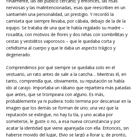
Finalmente, las del público cercano; y entonces, las risas
nerviosas y las malintencionadas, esas que reescriben en un
santiamén una personalidad, un prestigio. Y recordó la
camiseta que siempre llevaba, por cábala, debajo de la de la
equipo. Se trataba de una que le había regalado su madre –
rosadita, con motivos de flores y dos niñas con sombrillitas y
cestas y vestiditos vaporosos – que le quedaba corta y
ceñidísima al cuerpo y que le daba un aspecto trágico y
degenerado.
Comprendimos por qué siempre se quedaba solo en el
vestuario, un rato antes de salir a la cancha… Mientras él, en
tanto, comprendía que, obviamente, su reputación se había
ido al carajo. Importaba un rábano que repartiera más patadas
que antes, que se trompeara con alguno. Es más,
probablemente ya ni pudiera: todo termina por descansar en la
imagen que los demás se forman de uno; una vez que la
reputación se extingue, no hay tu tía, y uno acaba por
someterse, le guste o no, a esa nueva circunstancia y por
acatar la identidad que viene aparejada con ella. Entonces, sin
haberse movido del lugar, Elvio se largó a llorar y, de pronto,