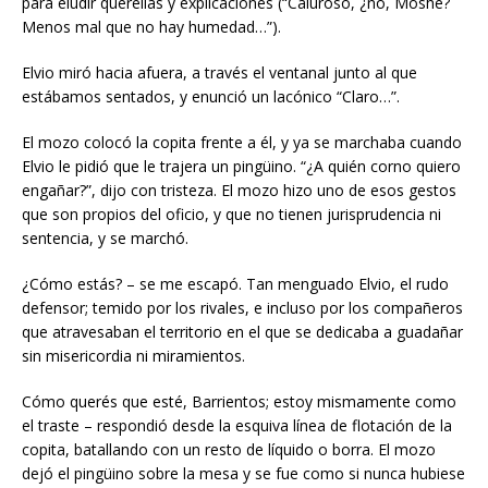
para eludir querellas y explicaciones (“Caluroso, ¿no, Moshé?
Menos mal que no hay humedad…”).
Elvio miró hacia afuera, a través el ventanal junto al que
estábamos sentados, y enunció un lacónico “Claro…”.
El mozo colocó la copita frente a él, y ya se marchaba cuando
Elvio le pidió que le trajera un pingüino. “¿A quién corno quiero
engañar?”, dijo con tristeza. El mozo hizo uno de esos gestos
que son propios del oficio, y que no tienen jurisprudencia ni
sentencia, y se marchó.
¿Cómo estás? – se me escapó. Tan menguado Elvio, el rudo
defensor; temido por los rivales, e incluso por los compañeros
que atravesaban el territorio en el que se dedicaba a guadañar
sin misericordia ni miramientos.
Cómo querés que esté, Barrientos; estoy mismamente como
el traste – respondió desde la esquiva línea de flotación de la
copita, batallando con un resto de líquido o borra. El mozo
dejó el pingüino sobre la mesa y se fue como si nunca hubiese