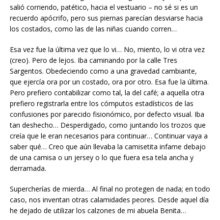
salió corriendo, patético, hacia el vestuario – no sé si es un
recuerdo apócrifo, pero sus piernas parecían desviarse hacia
los costados, como las de las niñas cuando corren…
Esa vez fue la última vez que lo vi… No, miento, lo vi otra vez
(creo). Pero de lejos. Iba caminando por la calle Tres
Sargentos. Obedeciendo como a una gravedad cambiante,
que ejercía ora por un costado, ora por otro. Esa fue la última.
Pero prefiero contabilizar como tal, la del café; a aquella otra
prefiero registrarla entre los cómputos estadísticos de las
confusiones por parecido fisionómico, por defecto visual. Iba
tan deshecho… Desperdigado, como juntando los trozos que
creía que le eran necesarios para continuar… Continuar vaya a
saber qué… Creo que aún llevaba la camisetita infame debajo
de una camisa o un jersey o lo que fuera esa tela ancha y
derramada.
Supercherías de mierda… Al final no protegen de nada; en todo
caso, nos inventan otras calamidades peores. Desde aquel día
he dejado de utilizar los calzones de mi abuela Benita…