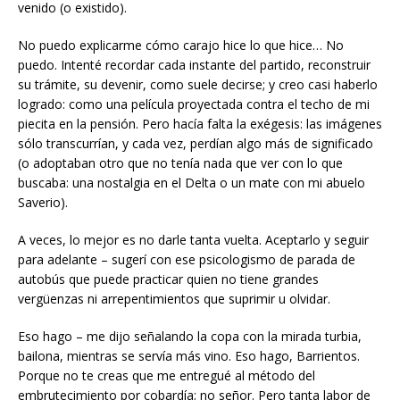
venido (o existido).
No puedo explicarme cómo carajo hice lo que hice… No
puedo. Intenté recordar cada instante del partido, reconstruir
su trámite, su devenir, como suele decirse; y creo casi haberlo
logrado: como una película proyectada contra el techo de mi
piecita en la pensión. Pero hacía falta la exégesis: las imágenes
sólo transcurrían, y cada vez, perdían algo más de significado
(o adoptaban otro que no tenía nada que ver con lo que
buscaba: una nostalgia en el Delta o un mate con mi abuelo
Saverio).
A veces, lo mejor es no darle tanta vuelta. Aceptarlo y seguir
para adelante – sugerí con ese psicologismo de parada de
autobús que puede practicar quien no tiene grandes
vergüenzas ni arrepentimientos que suprimir u olvidar.
Eso hago – me dijo señalando la copa con la mirada turbia,
bailona, mientras se servía más vino. Eso hago, Barrientos.
Porque no te creas que me entregué al método del
embrutecimiento por cobardía; no señor. Pero tanta labor de