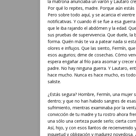
la matrona anunciaba un varón y Lautaro crecí
Por qué lo repites, madre. Porque aún estás 
Pero sobre todo aquí, y se acaricia el vientre
notificativas. Y cuando él se fue a esa guer
que le iba rajando el abdómen y la edad. Que 
sus pruebas de supervivencia. Que duele, la b
forma. Quién más te va a patear nada si esta
olores e influjos. Que las siento, Fermín, q
esos augurios; dime de cosechas. Cómo vendrá
espera engañar al frío para asomar y crecer 
padre. No hay ninguna guerra. Y Lautaro, en
hace mucho. Nunca es hace mucho, es todo e
saliste.
¿Estás segura? Hombre, Fermín, una mujer s
dentro; y que no han habido sangres de esas
sufrimiento, mientras examinaba por la venta
convicción de tu madre y tu rostro ahora fr
una sólo una certeza puede serlo; cierta como
Así, hijo, y con esos llantos de recienvenido
inquietud y obligación y madurez novedosa.