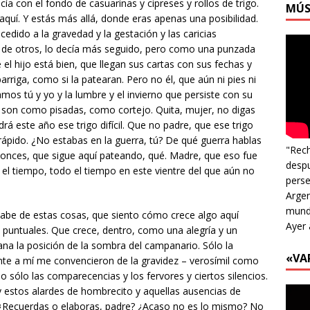
a con el fondo de casuarinas y cipreses y rollos de trigo.
MÚS
aquí. Y estás más allá, donde eras apenas una posibilidad.
 cedido a la gravedad y la gestación y las caricias
ra de otros, lo decía más seguido, pero como una punzada
el hijo está bien, que llegan sus cartas con sus fechas y
arriga, como si la patearan. Pero no él, que aún ni pies ni
mos tú y yo y la lumbre y el invierno que persiste con su
ue son como pisadas, como cortejo. Quita, mujer, no digas
 este año ese trigo difícil. Que no padre, que ese trigo
rápido. ¿No estabas en la guerra, tú? De qué guerra hablas
"Rech
tonces, que sigue aquí pateando, qué. Madre, que eso fue
despu
l tiempo, todo el tiempo en este vientre del que aún no
perse
Argen
mundo
abe de estas cosas, que siento cómo crece algo aquí
Ayer 
 puntuales. Que crece, dentro, como una alegría y un
na la posición de la sombra del campanario. Sólo la
«VA
ente a mí me convencieron de la gravidez – verosímil como
 sólo las comparecencias y los fervores y ciertos silencios.
 y estos alardes de hombrecito y aquellas ausencias de
 ¿Recuerdas o elaboras, padre? ¿Acaso no es lo mismo? No