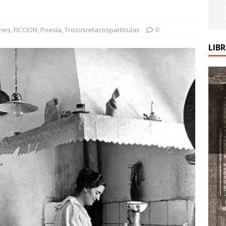
ones
,
FICCION
,
Poesía
,
Trozosretazospartículas
0
LIB