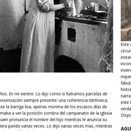
Este 
circu
insta
incon
inven
inqui
fabul
histo
ños. En mi vientre. Lo dijo como si fuéramos parcelas de
narra
osensación siempre presente: una coherencia intrínseca,
este 
ose la barriga lisa, apenas morena de los escasos días de
verda
omaba a ver la posición sombra del campanario de la iglesia
Dispo
uien pronuncia el nombre del hijo mientras le anuncia su
biera parido varias veces. Lo dijo varias veces más, mientras
AGU