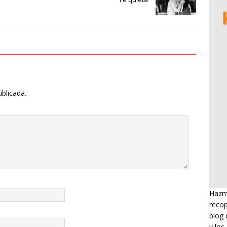
ublicada.
Hazme
recop
blog 
y los