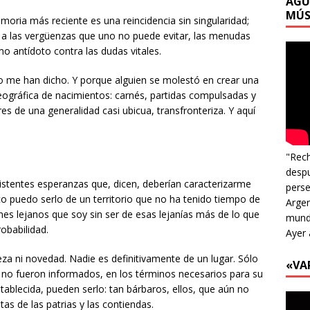
AGU
MÚS
oria más reciente es una reincidencia sin singularidad;
a las vergüenzas que uno no puede evitar, las menudas
 antídoto contra las dudas vitales.
o me han dicho. Y porque alguien se molestó en crear una
eográfica de nacimientos: carnés, partidas compulsadas y
res de una generalidad casi ubicua, transfronteriza. Y aquí
"Rech
despu
persistentes esperanzas que, dicen, deberían caracterizarme
perse
oco puedo serlo de un territorio que no ha tenido tiempo de
Argen
es lejanos que soy sin ser de esas lejanías más de lo que
mundo
obabilidad.
Ayer 
za ni novedad. Nadie es definitivamente de un lugar. Sólo
«VA
ue no fueron informados, en los términos necesarios para su
stablecida, pueden serlo: tan bárbaros, ellos, que aún no
tas de las patrias y las contiendas.