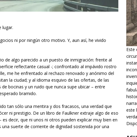
 lugar.
gocios ni por ningún otro motivo. Y, aun así, he vivido
Este 
circu
rio de algo parecido a un puesto de inmigración: frente al
insta
erficie reflectante casual -; confrontado al impávido rostro
incon
calle, me he enfrentado al rechazo renovado y anónimo del
inven
an la ciudad; y al idioma esquivo de las ofertas, de las
inqui
s de bocinas y un ruido que nunca supe ubicar – entre
fabul
sesperado bramido.
histo
narra
do tan sólo una mentira y dos fracasos, una verdad que
este 
cer ni prestigio. De un libro de Faulkner extraje algo de eso
verda
– es decir, que ni unos ni otros pueden explicar muy bien en
Dispo
os una suerte de corriente de dignidad sostenida por una