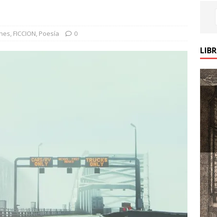
ones
,
FICCION
,
Poesía
0
LIB