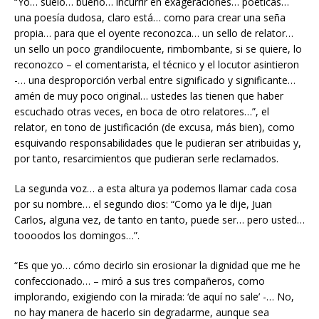
“Yo… suelo… bueno… incurrir en exageraciones… poéticas…
una poesía dudosa, claro está… como para crear una seña
propia… para que el oyente reconozca… un sello de relator…
un sello un poco grandilocuente, rimbombante, si se quiere, lo
reconozco – el comentarista, el técnico y el locutor asintieron
-… una desproporción verbal entre significado y significante…
amén de muy poco original… ustedes las tienen que haber
escuchado otras veces, en boca de otro relatores…”, el
relator, en tono de justificación (de excusa, más bien), como
esquivando responsabilidades que le pudieran ser atribuidas y,
por tanto, resarcimientos que pudieran serle reclamados.
La segunda voz… a esta altura ya podemos llamar cada cosa
por su nombre… el segundo dios: “Como ya le dije, Juan
Carlos, alguna vez, de tanto en tanto, puede ser… pero usted…
toooodos los domingos…”.
“Es que yo… cómo decirlo sin erosionar la dignidad que me he
confeccionado… – miró a sus tres compañeros, como
implorando, exigiendo con la mirada: ‘de aquí no sale’ -… No,
no hay manera de hacerlo sin degradarme, aunque sea