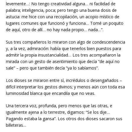
levemente…: No tengo creatividad alguna… ni facilidad de
palabra; inteligencia, poca; pero tengo una buena dosis de
astucia: me hice con una recopilación, un acopio místico de
lugares comunes que funcionó y funciona… Tomé un poquito
de aquí, otro de allí… no hay nada propio… nada…”.
Sus tres compañeros lo miraron con algo de condescendencia
y, a la vez, admiración: había que tenerlos bien puestos para
admitir la propia insustancialidad… Los tres acompañaron la
mirada con un gesto de asentimiento que decía “de aquí no
sale” – pero que también decía “ya lo sabíamos”.
Los dioses se miraron entre sí, incrédulos o desengañados –
difícil interpretar los gestos divinos; y menos aún con toda esa
luminosidad blanca que encandila que no veas.
Una tercera voz, profunda, pero menos que las otras, e
igualmente ajena a lo terrestre, digamos: “Se los dije…
Pagando estaba la gansa”. Los otros dos dioses sacaron sus
billeteras…