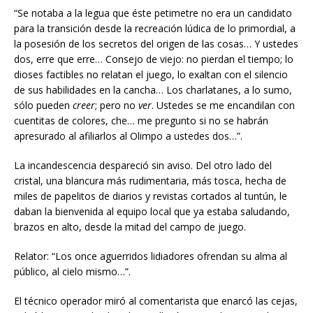
“Se notaba a la legua que éste petimetre no era un candidato
para la transición desde la recreación lúdica de lo primordial, a
la posesión de los secretos del origen de las cosas… Y ustedes
dos, erre que erre… Consejo de viejo: no pierdan el tiempo; lo
dioses factibles no relatan el juego, lo exaltan con el silencio
de sus habilidades en la cancha… Los charlatanes, a lo sumo,
sólo pueden
creer
; pero no
ver
. Ustedes se me encandilan con
cuentitas de colores, che… me pregunto si no se habrán
apresurado al afiliarlos al Olimpo a ustedes dos…”.
La incandescencia despareció sin aviso. Del otro lado del
cristal, una blancura más rudimentaria, más tosca, hecha de
miles de papelitos de diarios y revistas cortados al tuntún, le
daban la bienvenida al equipo local que ya estaba saludando,
brazos en alto, desde la mitad del campo de juego.
Relator: “Los once aguerridos lidiadores ofrendan su alma al
público, al cielo mismo…”.
El técnico operador miró al comentarista que enarcó las cejas,