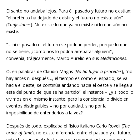
El santo no andaba lejos. Para él, pasado y futuro no existían:
“el pretérito ha dejado de existir y el futuro no existe aún”
(
Confesiones
). No existe lo que ya no existe ni lo que aún no
existe.
“… ni el pasado ni el futuro se podrían perder, porque lo que
no se tiene, ¿cómo nos lo podría arrebatar alguien?”,
convenía, trágicamente, Marco Aurelio en sus
Meditaciones
.
O, en palabras de Claudio Magris (
No ha lugar a proceder
), “no
hay antes ni después…, el tiempo es como el espacio, se va
hacia el oeste, se continúa andando hacia el oeste y se llega al
este del punto del que se ha partido”: el instante – ¿y si todo lo
vivimos en el mismo instante, pero la conciencia lo divide en
eventos distinguibles – no por caridad, sino por la
imposibilidad de entenderlos a la vez?
Después de todo, explicaba el físico italiano Carlo Roveli (
The
order of time
), no existe diferencia entre el pasado y el futuro,
entre la causa y el efecto, entre la memoria y la esperanza…