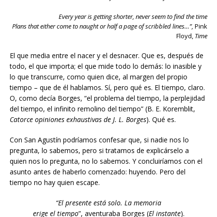
Every year is getting shorter, never seem to find the time
Plans that either come to naught or half a page of scribbled lines…”,
Pink
Floyd,
Time
El que media entre el nacer y el desnacer. Que es, después de
todo, el que importa; el que mide todo lo demás: lo inasible y
lo que transcurre, como quien dice, al margen del propio
tiempo – que de él hablamos. Sí, pero qué es. El tiempo, claro.
O, como decía Borges, “el problema del tiempo, la perplejidad
del tiempo, el infinito remolino del tiempo” (B. E. Koremblit,
Catorce opiniones exhaustivas de J. L. Borges
). Qué es.
Con San Agustín podríamos confesar que, si nadie nos lo
pregunta, lo sabemos, pero si tratamos de explicárselo a
quien nos lo pregunta, no lo sabemos. Y concluiríamos con el
asunto antes de haberlo comenzado: huyendo. Pero del
tiempo no hay quien escape.
“El presente está solo. La memoria
erige el tiempo
”, aventuraba Borges (
El instante
).