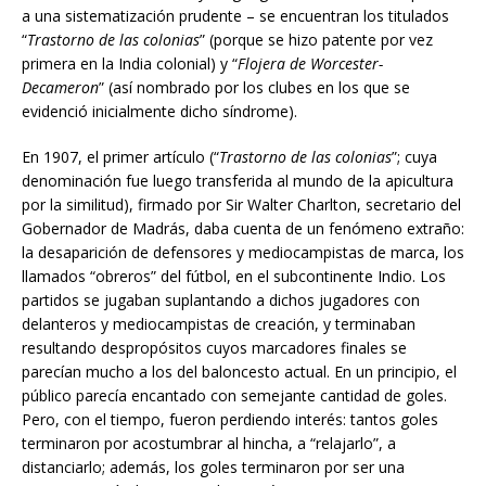
a una sistematización prudente – se encuentran los titulados
“
Trastorno de las colonias
” (porque se hizo patente por vez
primera en la India colonial) y “
Flojera de Worcester-
Decameron
” (así nombrado por los clubes en los que se
evidenció inicialmente dicho síndrome).
En 1907, el primer artículo (“
Trastorno de las colonias
”; cuya
denominación fue luego transferida al mundo de la apicultura
por la similitud), firmado por Sir Walter Charlton, secretario del
Gobernador de Madrás, daba cuenta de un fenómeno extraño:
la desaparición de defensores y mediocampistas de marca, los
llamados “obreros” del fútbol, en el subcontinente Indio. Los
partidos se jugaban suplantando a dichos jugadores con
delanteros y mediocampistas de creación, y terminaban
resultando despropósitos cuyos marcadores finales se
parecían mucho a los del baloncesto actual. En un principio, el
público parecía encantado con semejante cantidad de goles.
Pero, con el tiempo, fueron perdiendo interés: tantos goles
terminaron por acostumbrar al hincha, a “relajarlo”, a
distanciarlo; además, los goles terminaron por ser una