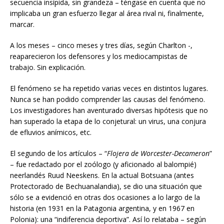
secuencia insípida, sin grandeza – téngase en cuenta que no
implicaba un gran esfuerzo llegar al área rival ni, finalmente,
marcar.
A los meses – cinco meses y tres días, según Charlton -,
reaparecieron los defensores y los mediocampistas de
trabajo. Sin explicación.
El fenómeno se ha repetido varias veces en distintos lugares.
Nunca se han podido comprender las causas del fenómeno.
Los investigadores han aventurado diversas hipótesis que no
han superado la etapa de lo conjetural: un virus, una conjura
de efluvios anímicos, etc.
El segundo de los artículos – “
Flojera de Worcester-Decameron
”
– fue redactado por el zoólogo (y aficionado al balompié)
neerlandés Ruud Neeskens. En la actual Botsuana (antes
Protectorado de Bechuanalandia), se dio una situación que
sólo se a evidenció en otras dos ocasiones a lo largo de la
historia (en 1931 en la Patagonia argentina, y en 1967 en
Polonia): una “indiferencia deportiva”. Así lo relataba – según