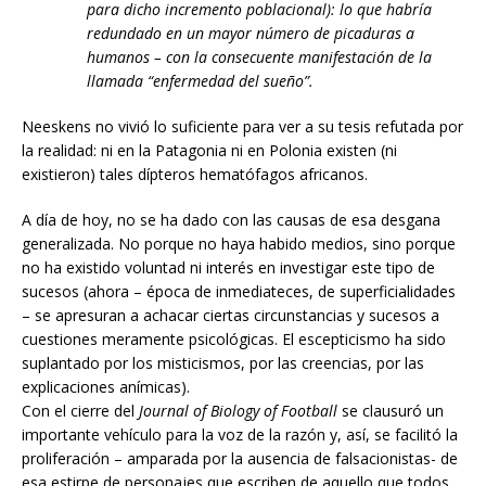
para dicho incremento poblacional): lo que habría
redundado en un mayor número de picaduras a
humanos – con la consecuente manifestación de la
llamada “enfermedad del sueño”.
Neeskens no vivió lo suficiente para ver a su tesis refutada por
la realidad: ni en la Patagonia ni en Polonia existen (ni
existieron) tales dípteros hematófagos africanos.
A día de hoy, no se ha dado con las causas de esa desgana
generalizada. No porque no haya habido medios, sino porque
no ha existido voluntad ni interés en investigar este tipo de
sucesos (ahora – época de inmediateces, de superficialidades
– se apresuran a achacar ciertas circunstancias y sucesos a
cuestiones meramente psicológicas. El escepticismo ha sido
suplantado por los misticismos, por las creencias, por las
explicaciones anímicas).
Con el cierre del
Journal of Biology of Football
se clausuró un
importante vehículo para la voz de la razón y, así, se facilitó la
proliferación – amparada por la ausencia de falsacionistas- de
esa estirpe de personajes que escriben de aquello que todos