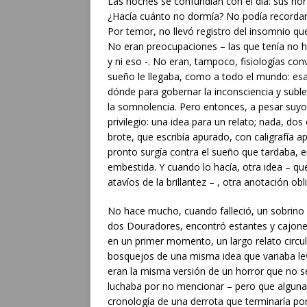
Las noches se confundían con el día: sus ho
¿Hacía cuánto no dormía? No podía recordar.
Por temor, no llevó registro del insomnio qu
No eran preocupaciones – las que tenía no 
y ni eso -. No eran, tampoco, fisiologías conv
sueño le llegaba, como a todo el mundo: e
dónde para gobernar la inconsciencia y suble
la somnolencia. Pero entonces, a pesar suyo
privilegio: una idea para un relato; nada, do
brote, que escribía apurado, con caligrafía a
pronto surgía contra el sueño que tardaba, e
embestida. Y cuando lo hacía, otra idea – que
atavíos de la brillantez – , otra anotación obl
No hace mucho, cuando falleció, un sobrino (
dos Douradores, encontró estantes y cajones
en un primer momento, un largo relato circul
bosquejos de una misma idea que variaba lev
eran la misma versión de un horror que no s
luchaba por no mencionar – pero que alguna o
cronología de una derrota que terminaría por