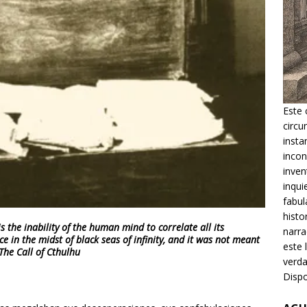
Este 
circu
insta
incon
inven
inqui
fabul
histo
is the inability of the human mind to correlate all its
narra
ce in the midst of black seas of infinity, and it was not meant
este 
The Call of Cthulhu
verda
Dispo