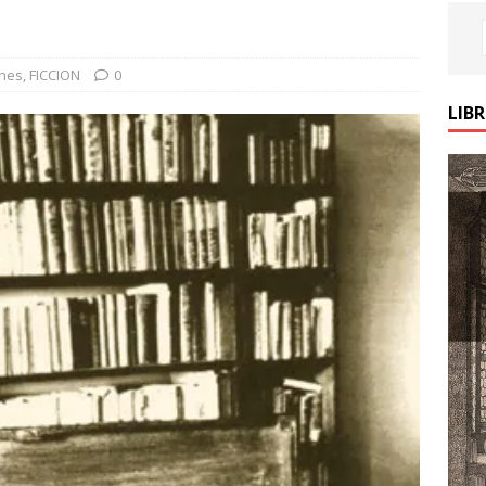
ones
,
FICCION
0
LIB