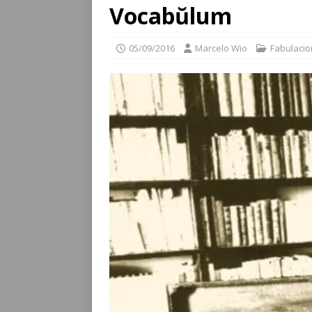
Vocabŭlum
05/09/2016
Marcelo Wio
Fabulaci