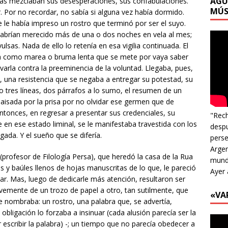
AGU
ras mezclaban sus desesperaciones, sus confabulaciones.
MÚS
 Por no recordar, no sabía si alguna vez había dormido.
e le había impreso un rostro que terminó por ser el suyo.
habrían merecido más de una o dos noches en vela al mes;
ulsas. Nada de ello lo retenía en esa vigilia continuada. El
sa como marea o bruma lenta que se mete por vaya saber
varla contra la preeminencia de la voluntad. Llegaba, pues,
, una resistencia que se negaba a entregar su potestad, su
s o tres líneas, dos párrafos a lo sumo, el resumen de un
paisada por la prisa por no olvidar ese germen que de
ntonces, en regresar a presentar sus credenciales, su
"Rech
 en ese estado liminal, se le manifestaba travestida con los
despu
igada. Y el sueño que se difería.
perse
Argen
profesor de Filología Persa), que heredó la casa de la Rua
mundo
 y baúles llenos de hojas manuscritas de lo que, le pareció
Ayer 
ar. Mas, luego de dedicarle más atención, resultaron ser
emente de un trozo de papel a otro, tan sutilmente, que
«VA
e nombraba: un rostro, una palabra que, se advertía,
bligación lo forzaba a insinuar (cada alusión parecía ser la
 escribir la palabra) -; un tiempo que no parecía obedecer a