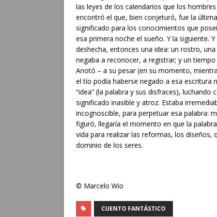
las leyes de los calendarios que los hombre
encontró el que, bien conjeturó, fue la última
significado para los conocimientos que poseí
esa primera noche el sueño. Y la siguiente. Y 
deshecha, entonces una idea: un rostro, una 
negaba a reconocer, a registrar; y un tiem
Anotó – a su pesar (en su momento, mientra
el tío podía haberse negado a esa escritura 
“idea” (la palabra y sus disfraces), luchando
significado inasible y atroz. Estaba irremedi
incognoscible, para perpetuar esa palabra: ma
figuró, llegaría el momento en que la palabr
vida para realizar las reformas, los diseños,
dominio de los seres.
© Marcelo Wio
CUENTO FANTÁSTICO