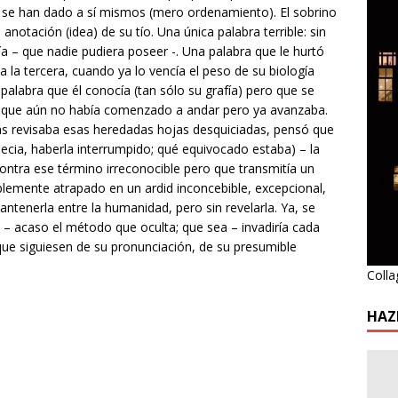
s se han dado a sí mismos (mero ordenamiento). El sobrino
 anotación (idea) de su tío. Una única palabra terrible: sin
a – que nadie pudiera poseer -. Una palabra que le hurtó
a la tercera, cuando ya lo vencía el peso de su biología
palabra que él conocía (tan sólo su grafía) pero que se
po que aún no había comenzado a andar pero ya avanzaba.
s revisaba esas heredadas hojas desquiciadas, pensó que
necia, haberla interrumpido; qué equivocado estaba) – la
 contra ese término irreconocible pero que transmitía un
ablemente atrapado en un ardid inconcebible, excepcional,
ntenerla entre la humanidad, pero sin revelarla. Ya, se
a – acaso el método que oculta; que sea – invadiría cada
 que siguiesen de su pronunciación, de su presumible
Colla
HAZ