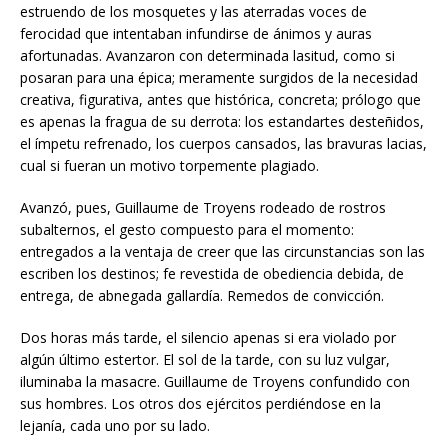
estruendo de los mosquetes y las aterradas voces de
ferocidad que intentaban infundirse de ánimos y auras
afortunadas. Avanzaron con determinada lasitud, como si
posaran para una épica; meramente surgidos de la necesidad
creativa, figurativa, antes que histórica, concreta; prólogo que
es apenas la fragua de su derrota: los estandartes desteñidos,
el ímpetu refrenado, los cuerpos cansados, las bravuras lacias,
cual si fueran un motivo torpemente plagiado.
Avanzó, pues, Guillaume de Troyens rodeado de rostros
subalternos, el gesto compuesto para el momento:
entregados a la ventaja de creer que las circunstancias son las
escriben los destinos; fe revestida de obediencia debida, de
entrega, de abnegada gallardía. Remedos de convicción.
Dos horas más tarde, el silencio apenas si era violado por
algún último estertor. El sol de la tarde, con su luz vulgar,
iluminaba la masacre. Guillaume de Troyens confundido con
sus hombres. Los otros dos ejércitos perdiéndose en la
lejanía, cada uno por su lado.