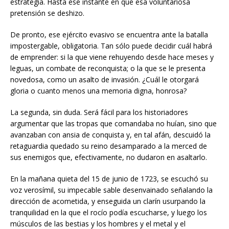
estrategia. Hasta ese instante en que esa voluntariosa
pretensión se deshizo.
De pronto, ese ejército evasivo se encuentra ante la batalla
impostergable, obligatoria. Tan sólo puede decidir cuál habrá
de emprender: si la que viene rehuyendo desde hace meses y
leguas, un combate de reconquista; o la que se le presenta
novedosa, como un asalto de invasión. ¿Cuál le otorgará
gloria o cuanto menos una memoria digna, honrosa?
La segunda, sin duda. Será fácil para los historiadores
argumentar que las tropas que comandaba no huían, sino que
avanzaban con ansia de conquista y, en tal afán, descuidó la
retaguardia quedado su reino desamparado a la merced de
sus enemigos que, efectivamente, no dudaron en asaltarlo.
En la mañana quieta del 15 de junio de 1723, se escuchó su
voz verosímil, su impecable sable desenvainado señalando la
dirección de acometida, y enseguida un clarín usurpando la
tranquilidad en la que el rocío podía escucharse, y luego los
músculos de las bestias y los hombres y el metal y el