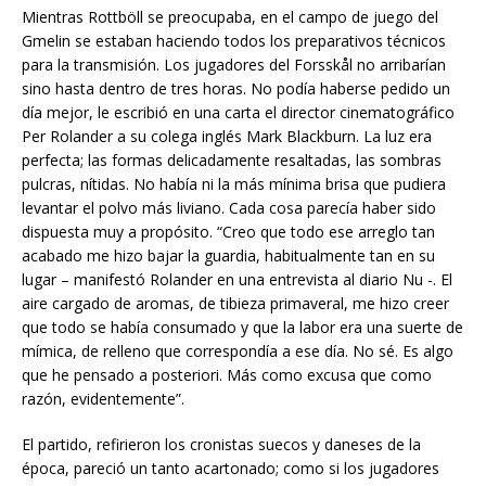
Mientras Rottböll se preocupaba, en el campo de juego del
Gmelin se estaban haciendo todos los preparativos técnicos
para la transmisión. Los jugadores del Forsskål no arribarían
sino hasta dentro de tres horas. No podía haberse pedido un
día mejor, le escribió en una carta el director cinematográfico
Per Rolander a su colega inglés Mark Blackburn. La luz era
perfecta; las formas delicadamente resaltadas, las sombras
pulcras, nítidas. No había ni la más mínima brisa que pudiera
levantar el polvo más liviano. Cada cosa parecía haber sido
dispuesta muy a propósito. “Creo que todo ese arreglo tan
acabado me hizo bajar la guardia, habitualmente tan en su
lugar – manifestó Rolander en una entrevista al diario Nu -. El
aire cargado de aromas, de tibieza primaveral, me hizo creer
que todo se había consumado y que la labor era una suerte de
mímica, de relleno que correspondía a ese día. No sé. Es algo
que he pensado a posteriori. Más como excusa que como
razón, evidentemente”.
El partido, refirieron los cronistas suecos y daneses de la
época, pareció un tanto acartonado; como si los jugadores