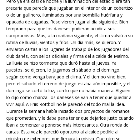
Pero ya era casi de noche y la iluminación del estadio era tan
precaria que parecía que jugaban en el interior de un cobertizo
o de un gallinero, iluminados por una bombilla huérfana y
opacada de cagadas. Resolvieron jugar al día siguiente. Bien
temprano para que los daneses pudieran acudir a sus
compromisos. Mas, a la mañana siguiente, el clima volvió a su
rutina de lluvias, vientos y fríos. Un día más, se dijeron. Y
enviaron cartas a los lugares de trabajo de los jugadores del
club danés, con sellos oficiales y firma del alcalde de Malmö.
La lluvia se hizo tormenta que duró hasta el jueves. Ya
puestos, se dijeron, lo jugamos el sábado o el domingo,
según como venga barajado el clima. Y el tiempo vino bien,
pero el sábado el terreno de juego estaba aún imposible, y el
domingo se cortó la luz, con lo que no había manera. Alguien
lo dijo como chanza: los daneses se van a tener que quedar a
vivir aquí. A Friis Rottböll no le pareció del todo mal la idea.
Durante la semana había iniciado dos proyectos de romance
que prometían, y le daba pena tener que dejarlos justo cuando
iban a comenzar a ponerse más interesantes. Otra ronda de
cartas. Esta vez le pareció oportuno al alcalde pedirle al
ministro de exteriores que firmara la misiva. Que otro se