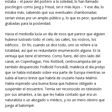
estaba – el pavor del portero a la soledad, lo han llamado
psicólogos como Jung y Freud, sin ir más lejos -. Y ese día, lo
estaba más, sabiendo que sus eventuales chambonadas
serían vistas por un amplio público y, lo que es peor, quedarían
grabadas para la posteridad.
Hacia el mediodía lucía un día de esos que parece que alguien
hubiese lustrado todo: el cielo, las calles, los rostros, los
edificios… En fin, cuando se dice todo, uno se refiere a la
totalidad, así que es redundante enumeración alguna. Es la
ventaja que tiene el término. Como fuere, del otro lado del
canal, en Copenhague, Friis Rottböll, centrocampista del ya
también desparecido Fodbold Forsskål, maldecía el día prolijo
que se había instalado sobre esa parte de Europa mientras se
subía al barco breve que habría de cruzarlo hasta Malmö.
Había esperado una buena lluvia que hubiese obligado a
suspender el encuentro. Temía ser reconocido en televisión
por sus amantes, a las que les había contado que era un
naturalista o un abogado o médico, y no un mero obrero que
juega al balompié.