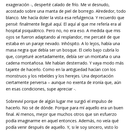
exageración -, desperté calado de frío. Me vi desnudo,
acostado sobre una manta de piel de borrego. Alrededor, todo
blanco. Me hacía doler la vista esa refulgencia. Y recuerdo que
pensé: finalmente llegué aquí. El aquí al que me refería era al
hospital psiquiátrico. Pero no, no era eso. A medida que mis
ojos se fueron adaptando al resplandor, me percaté de que
estaba en un paraje nevado. Inhóspito. A lo lejos, había una
masa negra que debía ser un bosque. El cielo bajo cubría lo
que, conjeturé acertadamente, debía ser un montaña o una
cadena montañosa. Me habían desterrado. Y vaya modo más
tajante de hacerlo. Como en la antigüedad hacían con los
monstruos y los rebeldes y los herejes. Una deportación
ciertamente perversa – aunque no exenta de ironía que, aún
en esas condiciones, supe apreciar -.
Sobreviví porque de algún lugar me surgió el impulso de
hacerlo. No sé de dónde. Porque para mí aquello era un buen
final. Al menos, mejor que muchos otros que sin esfuerzo
podía imaginarme en aquel entonces. Además, no veía qué
podía venir después de aquello. Y, si le soy sincero, visto lo