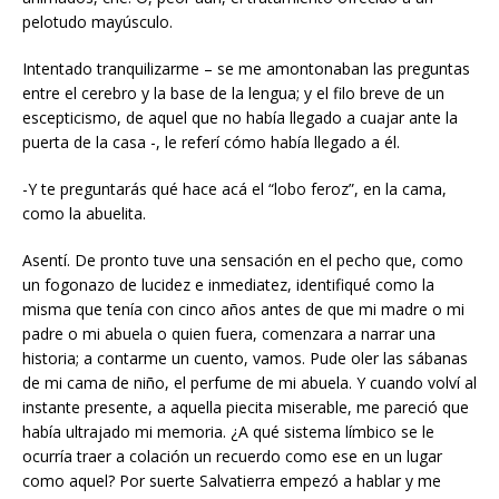
pelotudo mayúsculo.
Intentado tranquilizarme – se me amontonaban las preguntas
entre el cerebro y la base de la lengua; y el filo breve de un
escepticismo, de aquel que no había llegado a cuajar ante la
puerta de la casa -, le referí cómo había llegado a él.
-Y te preguntarás qué hace acá el “lobo feroz”, en la cama,
como la abuelita.
Asentí. De pronto tuve una sensación en el pecho que, como
un fogonazo de lucidez e inmediatez, identifiqué como la
misma que tenía con cinco años antes de que mi madre o mi
padre o mi abuela o quien fuera, comenzara a narrar una
historia; a contarme un cuento, vamos. Pude oler las sábanas
de mi cama de niño, el perfume de mi abuela. Y cuando volví al
instante presente, a aquella piecita miserable, me pareció que
había ultrajado mi memoria. ¿A qué sistema límbico se le
ocurría traer a colación un recuerdo como ese en un lugar
como aquel? Por suerte Salvatierra empezó a hablar y me