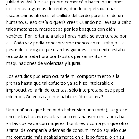
jubilados. Así fue que pronto comencé a hacer incursiones
nocturnas a granjas de cerdos, donde perpetraba unas
escabechinas atroces: el chillido del cerdo parecía el de un
humano. O eso creía o quería creer. Cuando no llevaba a cabo
tales matanzas, merodeaba por los bosques con afán
venéreo. Por fortuna, a tales horas nadie se aventuraba por
allí. Cada vez podía concentrarme menos en mi trabajo – a
pesar de lo exiguo que eran los guiones -: mi mente estaba
ocupada a toda hora por faustos pensamientos y
maquinaciones de violencias y lujuria.
Los estudios pudieron ocultarle mi comportamiento a la
prensa hasta que tal esfuerzo ya se hizo intolerable e
improductivo: a fin de cuentas, sólo interpretaba ese papel
mínimo. ¿Quién carajo me había creído que era?
Una mañana (que bien pudo haber sido una tarde), luego de
uno de las bacanales a las que con fanatismo me abocaba –
en las que yacía con mujeres, hombres y con algún que otro
animal de compañía; además de consumir todo aquello que
me convertía más acabadamente en el lobo feroz, o en su