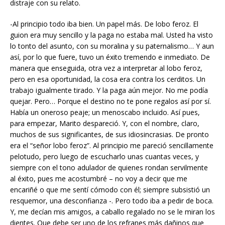
distraje con su relato.
-Al principio todo iba bien. Un papel más. De lobo feroz. El
guion era muy sencillo y la paga no estaba mal. Usted ha visto
lo tonto del asunto, con su moralina y su paternalismo… Y aun
así, por lo que fuere, tuvo un éxito tremendo e inmediato. De
manera que enseguida, otra vez a interpretar al lobo feroz,
pero en esa oportunidad, la cosa era contra los cerditos. Un
trabajo igualmente tirado. Y la paga aún mejor. No me podía
quejar. Pero… Porque el destino no te pone regalos así por sí.
Había un oneroso peaje; un menoscabo incluido. Así pues,
para empezar, Marito despareció. Y, con el nombre, claro,
muchos de sus significantes, de sus idiosincrasias. De pronto
era el “señor lobo feroz”. Al principio me pareció sencillamente
pelotudo, pero luego de escucharlo unas cuantas veces, y
siempre con el tono adulador de quienes rondan servilmente
al éxito, pues me acostumbré – no voy a decir que me
encariñé o que me sentí cómodo con él; siempre subsistió un
resquemor, una desconfianza -. Pero todo iba a pedir de boca.
Y, me decían mis amigos, a caballo regalado no se le miran los
dientes. Que debe ser uno de los refranes más dañinos que