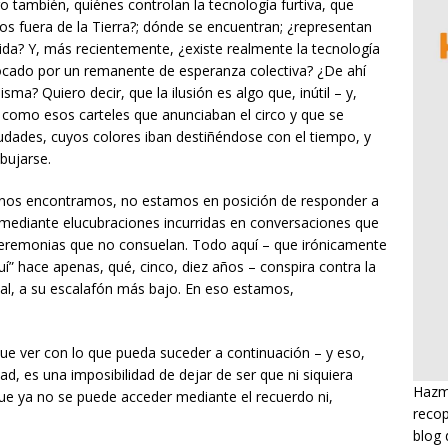
o también, quiénes controlan la tecnología furtiva, que
s fuera de la Tierra?; dónde se encuentran; ¿representan
ida? Y, más recientemente, ¿existe realmente la tecnología
cado por un remanente de esperanza colectiva? ¿De ahí
ma? Quiero decir, que la ilusión es algo que, inútil – y,
 como esos carteles que anunciaban el circo y que se
udades, cuyos colores iban destiñéndose con el tiempo, y
bujarse.
 nos encontramos, no estamos en posición de responder a
 mediante elucubraciones incurridas en conversaciones que
eremonias que no consuelan. Todo aquí – que irónicamente
uí” hace apenas, qué, cinco, diez años – conspira contra la
al, a su escalafón más bajo. En eso estamos,
que ver con lo que pueda suceder a continuación – y eso,
d, es una imposibilidad de dejar de ser que ni siquiera
Hazme
ue ya no se puede acceder mediante el recuerdo ni,
recop
blog 