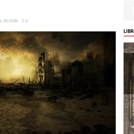
s
,
FICCION
0
LIB