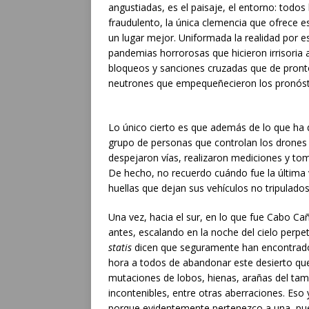
angustiadas, es el paisaje, el entorno: todos
fraudulento, la única clemencia que ofrece e
un lugar mejor. Uniformada la realidad por 
pandemias horrorosas que hicieron irrisoria 
bloqueos y sanciones cruzadas que de pront
neutrones que empequeñecieron los pronósti
Lo único cierto es que además de lo que ha 
grupo de personas que controlan los drones 
despejaron vías, realizaron mediciones y to
De hecho, no recuerdo cuándo fue la última ve
huellas que dejan sus vehículos no tripulados
Una vez, hacia el sur, en lo que fue Cabo Cañ
antes, escalando en la noche del cielo perpe
statis
dicen que seguramente han encontrado 
hora a todos de abandonar este desierto que
mutaciones de lobos, hienas, arañas del tama
incontenibles, entre otras aberraciones. Eso
porque evidentemente pertenezco a una, pues