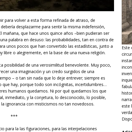
r para volver a esta forma refinada de atraso, de
 debería desplazarme para sentir la misma indefensión,
e. El mañana, que hace unos quince años –bien pudieran ser
 una palabra en desuso: las probabilidades, tan en contra de
para unos pocos que han convertido las estadísticas, junto a
Este 
y libre o alegremente, en la base de una nueva religión.
circu
insta
rta posibilidad de una verosimilitud benevolente. Muy poco,
incon
frecer una imaginación y un credo surgidos de una
inven
iempo – o tan sin nada que lo deje entrever; siempre es
inqui
lo que hay, porque todo son incógnitas, incertidumbres…
fabul
seres humanos quedamos. Ni por qué quedamos los que
histo
, inmediato, y la conjetura, lo desconocido, lo posible,
narra
r la ignorancia con misticismos no tan novedosos.
este 
verda
***
Dispo
 para la las figuraciones, para las interpelaciones