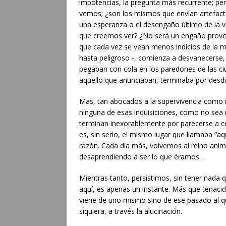
impotencias, la pregunta más recurrente; per
vemos; ¿son los mismos que envían artefacto
una esperanza o el desengaño último de la v
que creemos ver? ¿No será un engaño provo
que cada vez se vean menos indicios de la mis
hasta peligroso -, comienza a desvanecerse,
pegaban con cola en los paredones de las ci
aquello que anunciaban, terminaba por desdi
Mas, tan abocados a la supervivencia como
ninguna de esas inquisiciones, como no sea
terminan inexorablemente por parecerse a c
es, sin serlo, el mismo lugar que llamaba “aq
razón. Cada día más, volvemos al reino anim
desaprendiendo a ser lo que éramos…
Mientras tanto, persistimos, sin tener nada 
aquí, es apenas un instante. Más que tenacida
viene de uno mismo sino de ese pasado al q
siquiera, a través la alucinación.