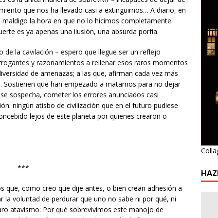
namiento que nos ha llevado casi a extinguirnos… A diario, en
, maldigo la hora en que no lo hicimos completamente.
erte es ya apenas una ilusión, una absurda porfía.
 de la cavilación – espero que llegue ser un reflejo
terrogantes y razonamientos a rellenar esos raros momentos
diversidad de amenazas; a las que, afirman cada vez más
s. Sostienen que han empezado a matarnos para no dejar
, se sospecha, cometer los errores anunciados casi
ón: ningún atisbo de civilización que en el futuro pudiese
oncebido lejos de este planeta por quienes crearon o
Colla
***
HAZ
os que, como creo que dije antes, o bien crean adhesión a
r la voluntad de perdurar que uno no sabe ni por qué, ni
puro atavismo: Por qué sobrevivimos este manojo de