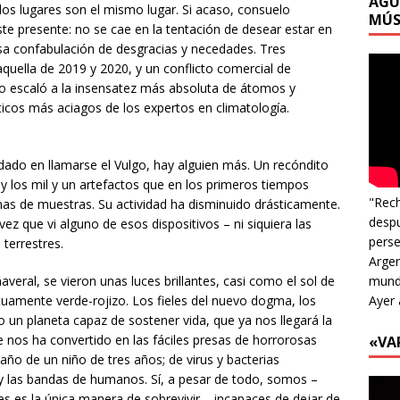
AGU
 los lugares son el mismo lugar. Si acaso, consuelo
MÚS
ste presente: no se cae en la tentación de desear estar en
esa confabulación de desgracias y necedades. Tres
aquella de 2019 y 2020, y un conflicto comercial de
o escaló a la insensatez más absoluta de átomos y
cos más aciagos de los expertos en climatología.
dado en llamarse el Vulgo, hay alguien más. Un recóndito
y los mil y un artefactos que en los primeros tiempos
"Rech
mas de muestras. Su actividad ha disminuido drásticamente.
despu
z que vi alguno de esos dispositivos – ni siquiera las
perse
 terrestres.
Argen
mundo
averal, se vieron unas luces brillantes, casi como el sol de
Ayer 
tuamente verde-rojizo. Los fieles del nuevo dogma, los
un planeta capaz de sostener vida, que ya nos llegará la
 nos ha convertido en las fáciles presas de horrorosas
«VA
ño de un niño de tres años; de virus y bacterias
 y las bandas de humanos. Sí, a pesar de todo, somos –
 es la única manera de sobrevivir – incapaces de dejar de