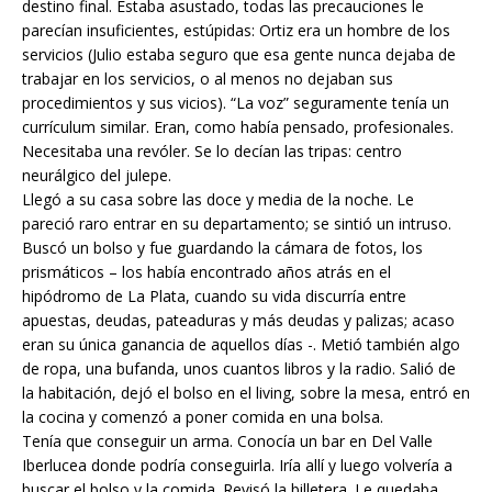
destino final. Estaba asustado, todas las precauciones le
parecían insuficientes, estúpidas: Ortiz era un hombre de los
servicios (Julio estaba seguro que esa gente nunca dejaba de
trabajar en los servicios, o al menos no dejaban sus
procedimientos y sus vicios). “La voz” seguramente tenía un
currículum similar. Eran, como había pensado, profesionales.
Necesitaba una revóler. Se lo decían las tripas: centro
neurálgico del julepe.
Llegó a su casa sobre las doce y media de la noche. Le
pareció raro entrar en su departamento; se sintió un intruso.
Buscó un bolso y fue guardando la cámara de fotos, los
prismáticos – los había encontrado años atrás en el
hipódromo de La Plata, cuando su vida discurría entre
apuestas, deudas, pateaduras y más deudas y palizas; acaso
eran su única ganancia de aquellos días -. Metió también algo
de ropa, una bufanda, unos cuantos libros y la radio. Salió de
la habitación, dejó el bolso en el living, sobre la mesa, entró en
la cocina y comenzó a poner comida en una bolsa.
Tenía que conseguir un arma. Conocía un bar en Del Valle
Iberlucea donde podría conseguirla. Iría allí y luego volvería a
buscar el bolso y la comida. Revisó la billetera. Le quedaba