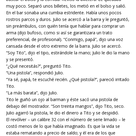
muy poco. Separó unos billetes, los metió en el bolso y salió.
En el bar sonaba una cumbia estridente. Había unos pocos
rostros parcos y duros. Julio se acercó a la barra y le preguntó,
sin preámbulos, con quién tenía que hablar para comprar un
arma (dijo bufoso, como si así se garantizara un trato
preferencial, de profesional). “Conmigo, papá”, dijo una voz
cansada desde el otro extremo de la barra. Julio se acercó.
“Soy Tito”, dijo el tipo, estirándole la mano; Julio le dio la mano
y se presentó.
“¿Qué necesitás?”, preguntó Tito.
“Una pistola”, respondió Julio.
“Ya sé, papá, te escuché recién. ¿Qué pistola?”, pareció irritado
Tito.
“La más barata”, dijo Julio.
Tito le guiñó un ojo al barman y éste sacó una pistola de
debajo del mostrador. “Son treinta mangos”, dijo Tito, seco.
Julio agarró la pistola, le dio el dinero a Tito y se despidió.
El revólver – un calibre 32 con el número de serie limado – le
costó menos de lo que había imaginado. Es que la vida se
estaba rematando a precio de saldo; y él era de los que