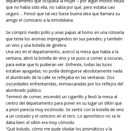
departamento que ocupaba la mujer – por algún motivo intuía
que no había sido ella, no sabía por qué, pero estaba casi
seguro -. Pensó que tal vez fuese buena idea que llamara su
amigo el comisario a la inmobiliaria.
Se compró medio pollo y unas papas al horno en una rotisería
que tenía los aromas impregandos en sus paredes; y también
un vino y una botella de ginebra.
Una vez en el departamento, acercó la mesa que había a la
ventana, abrió la botella de vino y se puso a comer a oscuras,
para evitar que lo pudieran ver. Enfrente, todas las luces
estaban apagadas; no podía distinguirse absolutamente nada:
el alumbrado de la calle se reflejaba en las ventanas. Dos
oscuridades enfrentamdas, enmascaradas por los reflejos del
alumbrado público.
Terminó de comer, encendió un cigarrillo y llevó la mesa al
centro del departamento para poner en su lugar un sillón que
a priori parecía muy incómodo. Se sentó con la botella de vino
a un costado y el cenicero en el otro. Lo apriorístico no se le
daba bien: el sillón era muy cómodo.
“Qué boludo, cómo me pude olvidar los prismáticos y la