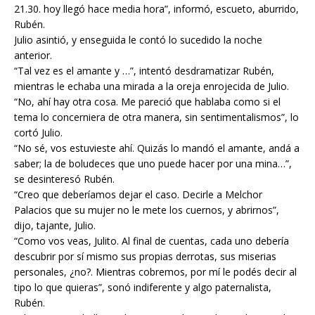
21.30. hoy llegó hace media hora”, informó, escueto, aburrido,
Rubén.
Julio asintió, y enseguida le contó lo sucedido la noche
anterior.
“Tal vez es el amante y …”, intentó desdramatizar Rubén,
mientras le echaba una mirada a la oreja enrojecida de Julio.
“No, ahí hay otra cosa. Me pareció que hablaba como si el
tema lo concerniera de otra manera, sin sentimentalismos”, lo
cortó Julio.
“No sé, vos estuvieste ahí. Quizás lo mandó el amante, andá a
saber; la de boludeces que uno puede hacer por una mina…”,
se desinteresó Rubén.
“Creo que deberíamos dejar el caso. Decirle a Melchor
Palacios que su mujer no le mete los cuernos, y abrirnos”,
dijo, tajante, Julio.
“Como vos veas, Julito. Al final de cuentas, cada uno debería
descubrir por sí mismo sus propias derrotas, sus miserias
personales, ¿no?. Mientras cobremos, por mí le podés decir al
tipo lo que quieras”, sonó indiferente y algo paternalista,
Rubén.