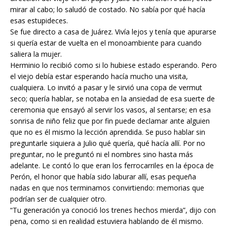
mirar al cabo; lo saludó de costado. No sabía por qué hacía
esas estupideces.
Se fue directo a casa de Juárez. Vivía lejos y tenía que apurarse
si quería estar de vuelta en el monoambiente para cuando
saliera la mujer.
Herminio lo recibió como si lo hubiese estado esperando. Pero
el viejo debía estar esperando hacía mucho una visita,
cualquiera. Lo invitó a pasar y le sirvió una copa de vermut
seco; quería hablar, se notaba en la ansiedad de esa suerte de
ceremonia que ensayó al servir los vasos, al sentarse; en esa
sonrisa de niño feliz que por fin puede declamar ante alguien
que no es él mismo la lección aprendida. Se puso hablar sin
preguntarle siquiera a Julio qué quería, qué hacía allí. Por no
preguntar, no le preguntó ni el nombres sino hasta más
adelante. Le contó lo que eran los ferrocarriles en la época de
Perón, el honor que había sido laburar allí, esas pequeña
nadas en que nos terminamos convirtiendo: memorias que
podrían ser de cualquier otro.
“Tu generación ya conoció los trenes hechos mierda”, dijo con
pena, como si en realidad estuviera hablando de él mismo.