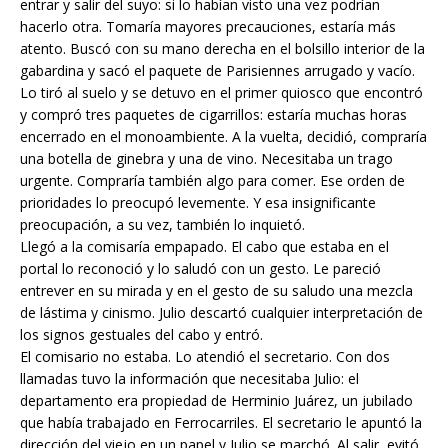
entrar y salir del suyo: si lo habían visto una vez podrían
hacerlo otra. Tomaría mayores precauciones, estaría más
atento. Buscó con su mano derecha en el bolsillo interior de la
gabardina y sacó el paquete de Parisiennes arrugado y vacío.
Lo tiró al suelo y se detuvo en el primer quiosco que encontró
y compró tres paquetes de cigarrillos: estaría muchas horas
encerrado en el monoambiente. A la vuelta, decidió, compraría
una botella de ginebra y una de vino. Necesitaba un trago
urgente. Compraría también algo para comer. Ese orden de
prioridades lo preocupó levemente. Y esa insignificante
preocupación, a su vez, también lo inquietó.
Llegó a la comisaría empapado. El cabo que estaba en el
portal lo reconoció y lo saludó con un gesto. Le pareció
entrever en su mirada y en el gesto de su saludo una mezcla
de lástima y cinismo. Julio descartó cualquier interpretación de
los signos gestuales del cabo y entró.
El comisario no estaba. Lo atendió el secretario. Con dos
llamadas tuvo la información que necesitaba Julio: el
departamento era propiedad de Herminio Juárez, un jubilado
que había trabajado en Ferrocarriles. El secretario le apuntó la
dirección del viejo en un papel y Julio se marchó. Al salir, evitó