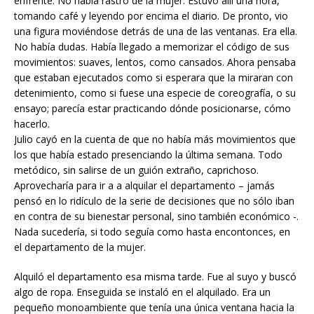
enfrente. No había rastro de la mujer. Estuvo allí una hora,
tomando café y leyendo por encima el diario. De pronto, vio
una figura moviéndose detrás de una de las ventanas. Era ella.
No había dudas. Había llegado a memorizar el código de sus
movimientos: suaves, lentos, como cansados. Ahora pensaba
que estaban ejecutados como si esperara que la miraran con
detenimiento, como si fuese una especie de coreografía, o su
ensayo; parecía estar practicando dónde posicionarse, cómo
hacerlo.
Julio cayó en la cuenta de que no había más movimientos que
los que había estado presenciando la última semana. Todo
metódico, sin salirse de un guión extraño, caprichoso.
Aprovecharía para ir a a alquilar el departamento – jamás
pensó en lo ridículo de la serie de decisiones que no sólo iban
en contra de su bienestar personal, sino también económico -.
Nada sucedería, si todo seguía como hasta encontonces, en
el departamento de la mujer.
Alquiló el departamento esa misma tarde. Fue al suyo y buscó
algo de ropa. Enseguida se instaló en el alquilado. Era un
pequeño monoambiente que tenía una única ventana hacia la