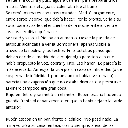
se fue a la cocina y puso agua a calentar para preparar unos
mates. Mientras el agua se calentaba fue al baño.
Se tomó los mates con unas tostadas. Meditó largamente,
entre sorbo y sorbo, qué debía hacer. Por lo pronto, vería a su
socio para avisarle del encuentro de la noche anterior; entre
los dos decidirían qué hacer.
Se vistió y salió. El frío iba en aumento. Desde la parada de
autobús alcanzaba a ver la Bombonera, apenas visible a
través de la neblina y los techos. En el autobús pensó que
debían decirle al marido de la mujer algo parecido a lo que
había propuesto la voz, cobrar y listo. Eso harían. Le parecía lo
más acertado. Arriesgar la vida por un caso de infidelidad (o de
sospecha de infidelidad, porque aún no habían visto nada) le
parecía una exageración que no estaba dispuesto a permitirse.
El dinero tampoco era gran cosa.
Bajó en Retiro y se metió en el metro. Rubén estaría haciendo
guardia frente al departamento en que lo había dejado la tarde
anterior.
Rubén estaba en un bar, frente al edificio. “No pasó nada. La
mina volvió a su casa, en taxi, como siempre, a eso de las