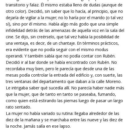
transitorio y falaz. Él mismo estaba lleno de dudas (aunque de
otro color). Decidió, sin saber que lo hacía, al principio, que no
dejaría de vigilar a la mujer; no lo haría por el marido (o tal vez
sí), sino por él mismo. Había algo más godo que una simple
infidelidad detrás de las amenazas de aquella voz en la sala del
cine. Se dijo, sin creérselo, que tal vez había la posibilidad de
una ventaja, es decir, de un chantaje. En términos prácticos,
era evidente que no podía seguir con el mismo modus
operandi. Y también sabía que no podía contar con Rubén.
Decidió ir al bar donde se había encontrado con Rubén. No
recordaba muy bien, pero le parecía que desde una de las
mesas podía controlar la entrada del edificio y, con suerte, las
tres ventanas del departamento que daban a la calle Moreno.
Le intrigaba saber qué sucedía allí. No parecía haber nadie más
que la mujer, que de tanto en tanto se paseaba, fumando,
como quien está estirando las piernas luego de pasar un largo
rato sentado.
La mujer no había variado su rutina: llegaba alrededor de las
diez de la mañana y se marchaba entre las nueve y las diez de
la noche. Jamás salía en ese lapso.