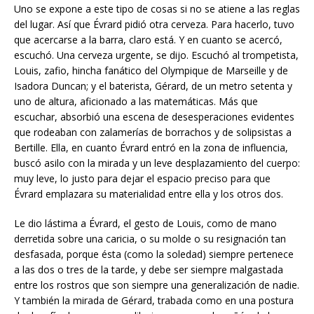
Uno se expone a este tipo de cosas si no se atiene a las reglas
del lugar. Así que Évrard pidió otra cerveza. Para hacerlo, tuvo
que acercarse a la barra, claro está. Y en cuanto se acercó,
escuchó. Una cerveza urgente, se dijo. Escuchó al trompetista,
Louis, zafio, hincha fanático del Olympique de Marseille y de
Isadora Duncan; y el baterista, Gérard, de un metro setenta y
uno de altura, aficionado a las matemáticas. Más que
escuchar, absorbió una escena de desesperaciones evidentes
que rodeaban con zalamerías de borrachos y de solipsistas a
Bertille. Ella, en cuanto Évrard entró en la zona de influencia,
buscó asilo con la mirada y un leve desplazamiento del cuerpo:
muy leve, lo justo para dejar el espacio preciso para que
Évrard emplazara su materialidad entre ella y los otros dos.
Le dio lástima a Évrard, el gesto de Louis, como de mano
derretida sobre una caricia, o su molde o su resignación tan
desfasada, porque ésta (como la soledad) siempre pertenece
a las dos o tres de la tarde, y debe ser siempre malgastada
entre los rostros que son siempre una generalización de nadie.
Y también la mirada de Gérard, trabada como en una postura