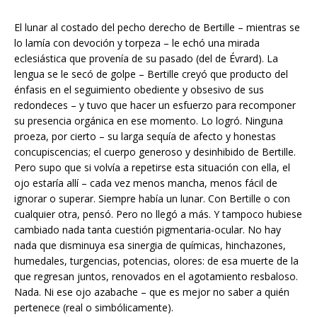
El lunar al costado del pecho derecho de Bertille – mientras se
lo lamía con devoción y torpeza – le echó una mirada
eclesiástica que provenía de su pasado (del de Évrard). La
lengua se le secó de golpe – Bertille creyó que producto del
énfasis en el seguimiento obediente y obsesivo de sus
redondeces – y tuvo que hacer un esfuerzo para recomponer
su presencia orgánica en ese momento. Lo logró. Ninguna
proeza, por cierto – su larga sequía de afecto y honestas
concupiscencias; el cuerpo generoso y desinhibido de Bertille.
Pero supo que si volvía a repetirse esta situación con ella, el
ojo estaría allí – cada vez menos mancha, menos fácil de
ignorar o superar. Siempre había un lunar. Con Bertille o con
cualquier otra, pensó. Pero no llegó a más. Y tampoco hubiese
cambiado nada tanta cuestión pigmentaria-ocular. No hay
nada que disminuya esa sinergia de químicas, hinchazones,
humedales, turgencias, potencias, olores: de esa muerte de la
que regresan juntos, renovados en el agotamiento resbaloso.
Nada. Ni ese ojo azabache – que es mejor no saber a quién
pertenece (real o simbólicamente).