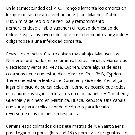
En la semioscuridad del 7º C, François lamenta los amores en
los que no se atrevió a embarcarse: Jean, Maurice, Patrice,
Luc. Y mira de reojo o de reculpa y remordimiento
(remordiéndose el labio superior) el reposo doméstico de
Chloë. Suspira las juventudes que surcó temiendo y negando y
obligándose a una infelicidad contenta.
Revisa los papeles. Cuatros pisos más abajo. Manuscritos.
Números ordenados en columnas. Letras. Iniciales. Ganancias
y secretos y ventajas. Revisa, Cyprien. Entre alguna de esas
columnas tiene que estar, dice. Y redice. En el 3º B, Cyprien.
Tiene que estar la lealtad de Donatien y Guénolé. Y en algún
lugar el indicio de su cancelación. Cómo es posible que todos
esos números sigan tan intactos en esos papeles y Donatien y
Guénolé y el dinero en Martinica. Busca. Rebusca. Una cábala
que surja para explicar dónde o cómo o para llevarlo al
reverso de esas noches sin respuesta.
Camina esos colmados diecisiete metros de rue Saint Saëns
para llegar a su portal (hasta el 19) y para evitar preguntas – o,