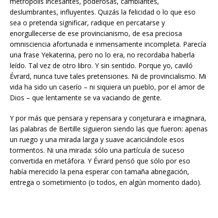
metrópolis incesantes, poderosas, cambiantes,
deslumbrantes, influyentes. Quizás la felicidad o lo que eso
sea o pretenda significar, radique en percatarse y
enorgullecerse de ese provincianismo, de esa preciosa
omnisciencia afortunada e inmensamente incompleta. Parecía
una frase Yekaterina, pero no lo era, no recordaba haberla
leído. Tal vez de otro libro. Y sin sentido. Porque yo, caviló
Évrard, nunca tuve tales pretensiones. Ni de provincialismo. Mi
vida ha sido un caserío – ni siquiera un pueblo, por el amor de
Dios – que lentamente se va vaciando de gente.
Y por más que pensara y repensara y conjeturara e imaginara,
las palabras de Bertille siguieron siendo las que fueron: apenas
un ruego y una mirada larga y suave acariciándole esos
tormentos. Ni una mirada: sólo una partícula de suceso
convertida en metáfora. Y Évrard pensó que sólo por eso
había merecido la pena esperar con tamaña abnegación,
entrega o sometimiento (o todos, en algún momento dado).