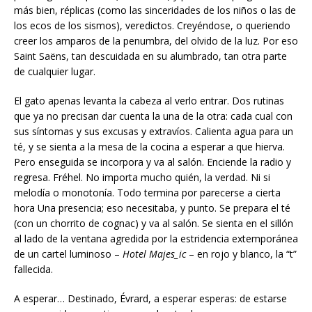
más bien, réplicas (como las sinceridades de los niños o las de
los ecos de los sismos), veredictos. Creyéndose, o queriendo
creer los amparos de la penumbra, del olvido de la luz. Por eso
Saint Saëns, tan descuidada en su alumbrado, tan otra parte
de cualquier lugar.
El gato apenas levanta la cabeza al verlo entrar. Dos rutinas
que ya no precisan dar cuenta la una de la otra: cada cual con
sus síntomas y sus excusas y extravíos. Calienta agua para un
té, y se sienta a la mesa de la cocina a esperar a que hierva.
Pero enseguida se incorpora y va al salón. Enciende la radio y
regresa. Fréhel. No importa mucho quién, la verdad. Ni si
melodía o monotonía. Todo termina por parecerse a cierta
hora Una presencia; eso necesitaba, y punto. Se prepara el té
(con un chorrito de cognac) y va al salón. Se sienta en el sillón
al lado de la ventana agredida por la estridencia extemporánea
de un cartel luminoso –
Hotel Majes_ic
– en rojo y blanco, la “t”
fallecida.
A esperar… Destinado, Évrard, a esperar esperas: de estarse