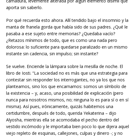
carnadura, levemente alterada por algún elemento disímil que
aporta sin saberlo.
Por qué recuerda esto ahora. Allí tendido bajo el insomnio y la
manta de franela gorda que había sido de sus padres. ¿Qué le
pasaba a ese sujeto entre memorias? ¿Quedaba vacío?
¿Retazos mínimos de todo, que es como una nada pero
dolorosa: lo suficiente para quedarse paralizado en un mismo
instante sin cadencia, sin impulso; sin instante?
Se vuelve. Enciende la lámpara sobre la mesilla de noche. El
libro de Iosti. “La sociedad no es más que una estrategia para
contestar sin responder los interrogantes, no ya los que nos
planteamos, sino los que encarnamos: somos un símbolo de
la existencia – y, acaso, una posibilidad de explicación (pero
nunca para nosotros mismos, no; ninguna lo es para sí o en sí
misma). Así pues, irónicamente, quizás habitemos una
certidumbre, después de todo, querida Yekaterina – dijo
Alyosha, mientras ella se acomodaba el pecho dentro del
vestido incómodo y le importaba bien poco lo que dijera aquel
viejo repleto de esquinas, callejones, culpas y dinero -; y no