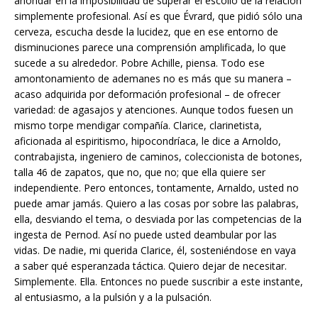
ahondar en la imposibilidad de superar el escollo de la relación
simplemente profesional. Así es que Évrard, que pidió sólo una
cerveza, escucha desde la lucidez, que en ese entorno de
disminuciones parece una comprensión amplificada, lo que
sucede a su alrededor. Pobre Achille, piensa. Todo ese
amontonamiento de ademanes no es más que su manera –
acaso adquirida por deformación profesional – de ofrecer
variedad: de agasajos y atenciones. Aunque todos fuesen un
mismo torpe mendigar compañía. Clarice, clarinetista,
aficionada al espiritismo, hipocondríaca, le dice a Arnoldo,
contrabajista, ingeniero de caminos, coleccionista de botones,
talla 46 de zapatos, que no, que no; que ella quiere ser
independiente. Pero entonces, tontamente, Arnaldo, usted no
puede amar jamás. Quiero a las cosas por sobre las palabras,
ella, desviando el tema, o desviada por las competencias de la
ingesta de Pernod. Así no puede usted deambular por las
vidas. De nadie, mi querida Clarice, él, sosteniéndose en vaya
a saber qué esperanzada táctica. Quiero dejar de necesitar.
Simplemente. Ella. Entonces no puede suscribir a este instante,
al entusiasmo, a la pulsión y a la pulsación.