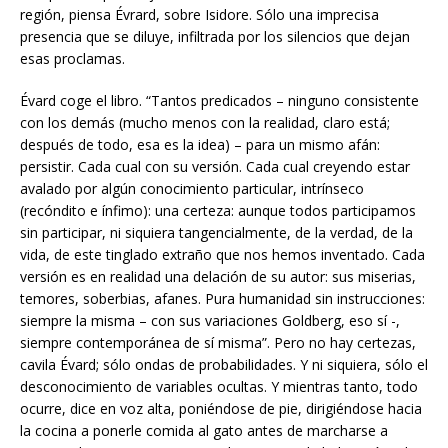
región, piensa Évrard, sobre Isidore. Sólo una imprecisa
presencia que se diluye, infiltrada por los silencios que dejan
esas proclamas.
Évard coge el libro. “Tantos predicados – ninguno consistente
con los demás (mucho menos con la realidad, claro está;
después de todo, esa es la idea) – para un mismo afán:
persistir. Cada cual con su versión. Cada cual creyendo estar
avalado por algún conocimiento particular, intrínseco
(recóndito e ínfimo): una certeza: aunque todos participamos
sin participar, ni siquiera tangencialmente, de la verdad, de la
vida, de este tinglado extraño que nos hemos inventado. Cada
versión es en realidad una delación de su autor: sus miserias,
temores, soberbias, afanes. Pura humanidad sin instrucciones:
siempre la misma – con sus variaciones Goldberg, eso sí -,
siempre contemporánea de sí misma”. Pero no hay certezas,
cavila Évard; sólo ondas de probabilidades. Y ni siquiera, sólo el
desconocimiento de variables ocultas. Y mientras tanto, todo
ocurre, dice en voz alta, poniéndose de pie, dirigiéndose hacia
la cocina a ponerle comida al gato antes de marcharse a