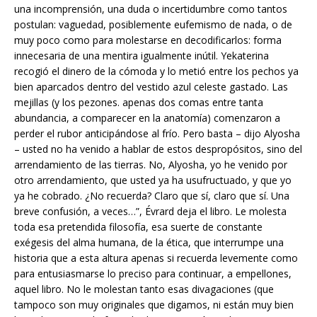
una incomprensión, una duda o incertidumbre como tantos
postulan: vaguedad, posiblemente eufemismo de nada, o de
muy poco como para molestarse en decodificarlos: forma
innecesaria de una mentira igualmente inútil. Yekaterina
recogió el dinero de la cómoda y lo metió entre los pechos ya
bien aparcados dentro del vestido azul celeste gastado. Las
mejillas (y los pezones. apenas dos comas entre tanta
abundancia, a comparecer en la anatomía) comenzaron a
perder el rubor anticipándose al frío. Pero basta – dijo Alyosha
– usted no ha venido a hablar de estos despropósitos, sino del
arrendamiento de las tierras. No, Alyosha, yo he venido por
otro arrendamiento, que usted ya ha usufructuado, y que yo
ya he cobrado. ¿No recuerda? Claro que sí, claro que sí. Una
breve confusión, a veces…”, Évrard deja el libro. Le molesta
toda esa pretendida filosofía, esa suerte de constante
exégesis del alma humana, de la ética, que interrumpe una
historia que a esta altura apenas si recuerda levemente como
para entusiasmarse lo preciso para continuar, a empellones,
aquel libro. No le molestan tanto esas divagaciones (que
tampoco son muy originales que digamos, ni están muy bien