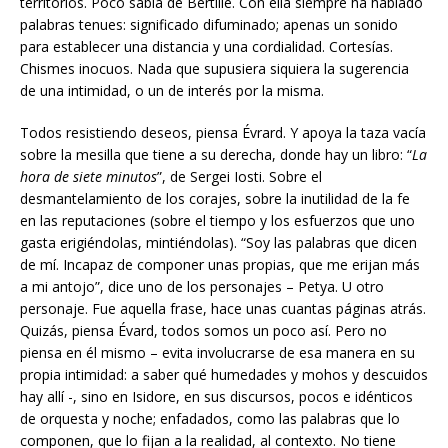
territorios. Poco sabía de Bertille. Con ella siempre ha hablado
palabras tenues: significado difuminado; apenas un sonido
para establecer una distancia y una cordialidad. Cortesías.
Chismes inocuos. Nada que supusiera siquiera la sugerencia
de una intimidad, o un de interés por la misma.
Todos resistiendo deseos, piensa Évrard. Y apoya la taza vacía
sobre la mesilla que tiene a su derecha, donde hay un libro: “
La
hora de siete minutos
”, de Sergei Iosti. Sobre el
desmantelamiento de los corajes, sobre la inutilidad de la fe
en las reputaciones (sobre el tiempo y los esfuerzos que uno
gasta erigiéndolas, mintiéndolas). “Soy las palabras que dicen
de mí. Incapaz de componer unas propias, que me erijan más
a mi antojo”, dice uno de los personajes – Petya. U otro
personaje. Fue aquella frase, hace unas cuantas páginas atrás.
Quizás, piensa Évard, todos somos un poco así. Pero no
piensa en él mismo – evita involucrarse de esa manera en su
propia intimidad: a saber qué humedades y mohos y descuidos
hay allí -, sino en Isidore, en sus discursos, pocos e idénticos
de orquesta y noche; enfadados, como las palabras que lo
componen, que lo fijan a la realidad, al contexto. No tiene