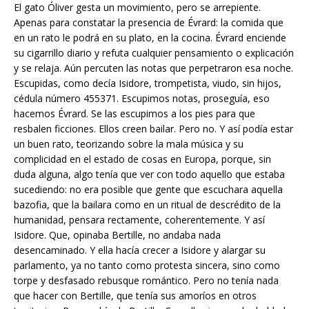
El gato Óliver gesta un movimiento, pero se arrepiente.
Apenas para constatar la presencia de Évrard: la comida que
en un rato le podrá en su plato, en la cocina. Évrard enciende
su cigarrillo diario y refuta cualquier pensamiento o explicación
y se relaja. Aún percuten las notas que perpetraron esa noche.
Escupidas, como decía Isidore, trompetista, viudo, sin hijos,
cédula número 455371. Escupimos notas, proseguía, eso
hacemos Évrard. Se las escupimos a los pies para que
resbalen ficciones. Ellos creen bailar. Pero no. Y así podía estar
un buen rato, teorizando sobre la mala música y su
complicidad en el estado de cosas en Europa, porque, sin
duda alguna, algo tenía que ver con todo aquello que estaba
sucediendo: no era posible que gente que escuchara aquella
bazofia, que la bailara como en un ritual de descrédito de la
humanidad, pensara rectamente, coherentemente. Y así
Isidore. Que, opinaba Bertille, no andaba nada
desencaminado. Y ella hacía crecer a Isidore y alargar su
parlamento, ya no tanto como protesta sincera, sino como
torpe y desfasado rebusque romántico. Pero no tenía nada
que hacer con Bertille, que tenía sus amoríos en otros