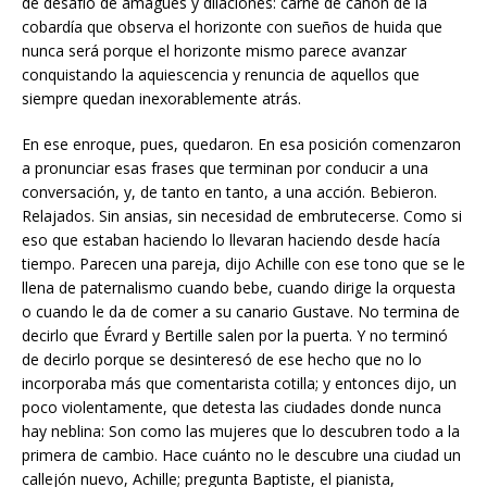
de desafío de amagues y dilaciones: carne de cañón de la
cobardía que observa el horizonte con sueños de huida que
nunca será porque el horizonte mismo parece avanzar
conquistando la aquiescencia y renuncia de aquellos que
siempre quedan inexorablemente atrás.
En ese enroque, pues, quedaron. En esa posición comenzaron
a pronunciar esas frases que terminan por conducir a una
conversación, y, de tanto en tanto, a una acción. Bebieron.
Relajados. Sin ansias, sin necesidad de embrutecerse. Como si
eso que estaban haciendo lo llevaran haciendo desde hacía
tiempo. Parecen una pareja, dijo Achille con ese tono que se le
llena de paternalismo cuando bebe, cuando dirige la orquesta
o cuando le da de comer a su canario Gustave. No termina de
decirlo que Évrard y Bertille salen por la puerta. Y no terminó
de decirlo porque se desinteresó de ese hecho que no lo
incorporaba más que comentarista cotilla; y entonces dijo, un
poco violentamente, que detesta las ciudades donde nunca
hay neblina: Son como las mujeres que lo descubren todo a la
primera de cambio. Hace cuánto no le descubre una ciudad un
callejón nuevo, Achille; pregunta Baptiste, el pianista,