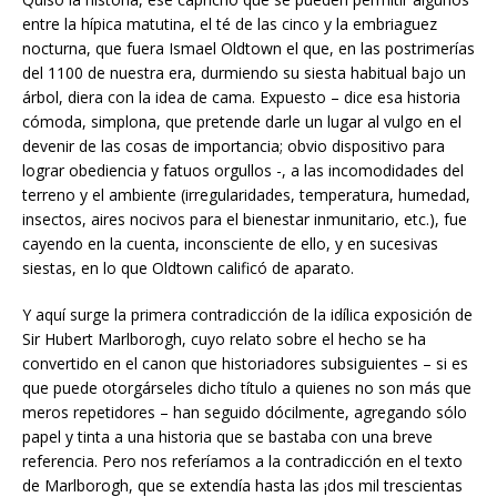
entre la hípica matutina, el té de las cinco y la embriaguez
nocturna, que fuera Ismael Oldtown el que, en las postrimerías
del 1100 de nuestra era, durmiendo su siesta habitual bajo un
árbol, diera con la idea de cama. Expuesto – dice esa historia
cómoda, simplona, que pretende darle un lugar al vulgo en el
devenir de las cosas de importancia; obvio dispositivo para
lograr obediencia y fatuos orgullos -, a las incomodidades del
terreno y el ambiente (irregularidades, temperatura, humedad,
insectos, aires nocivos para el bienestar inmunitario, etc.), fue
cayendo en la cuenta, inconsciente de ello, y en sucesivas
siestas, en lo que Oldtown calificó de aparato.
Y aquí surge la primera contradicción de la idílica exposición de
Sir Hubert Marlborogh, cuyo relato sobre el hecho se ha
convertido en el canon que historiadores subsiguientes – si es
que puede otorgárseles dicho título a quienes no son más que
meros repetidores – han seguido dócilmente, agregando sólo
papel y tinta a una historia que se bastaba con una breve
referencia. Pero nos referíamos a la contradicción en el texto
de Marlborogh, que se extendía hasta las ¡dos mil trescientas