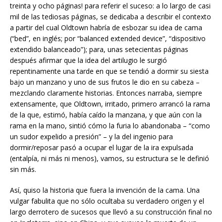
treinta y ocho páginas! para referir el suceso: a lo largo de casi
mil de las tediosas páginas, se dedicaba a describir el contexto
a partir del cual Oldtown habría de esbozar su idea de cama
(“bed”, en inglés; por “balanced extended device”, “dispositivo
extendido balanceado”); para, unas setecientas páginas
después afirmar que la idea del artilugio le surgió
repentinamente una tarde en que se tendió a dormir su siesta
bajo un manzano y uno de sus frutos le dio en su cabeza –
mezclando claramente historias. Entonces narraba, siempre
extensamente, que Oldtown, irritado, primero arrancó la rama
de la que, estimó, había caído la manzana, y que aún con la
rama en la mano, sintió cómo la furia lo abandonaba – “como
un sudor expelido a presión” – y la del ingenio para
dormir/reposar pasó a ocupar el lugar de la ira expulsada
(entalpía, ni más ni menos), vamos, su estructura se le definió
sin más.
Así, quiso la historia que fuera la invención de la cama. Una
vulgar fabulita que no sólo ocultaba su verdadero origen y el
largo derrotero de sucesos que llevó a su construcción final no