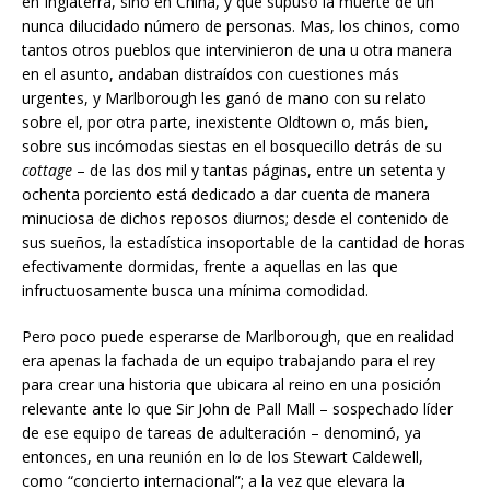
en Inglaterra, sino en China, y que supuso la muerte de un
nunca dilucidado número de personas. Mas, los chinos, como
tantos otros pueblos que intervinieron de una u otra manera
en el asunto, andaban distraídos con cuestiones más
urgentes, y Marlborough les ganó de mano con su relato
sobre el, por otra parte, inexistente Oldtown o, más bien,
sobre sus incómodas siestas en el bosquecillo detrás de su
cottage
– de las dos mil y tantas páginas, entre un setenta y
ochenta porciento está dedicado a dar cuenta de manera
minuciosa de dichos reposos diurnos; desde el contenido de
sus sueños, la estadística insoportable de la cantidad de horas
efectivamente dormidas, frente a aquellas en las que
infructuosamente busca una mínima comodidad.
Pero poco puede esperarse de Marlborough, que en realidad
era apenas la fachada de un equipo trabajando para el rey
para crear una historia que ubicara al reino en una posición
relevante ante lo que Sir John de Pall Mall – sospechado líder
de ese equipo de tareas de adulteración – denominó, ya
entonces, en una reunión en lo de los Stewart Caldewell,
como “concierto internacional”; a la vez que elevara la