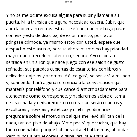
***
Y no se me ocurre excusa alguna para subir y llamar a su
puerta. Ni la transida de alguna necesidad casera. Subir, que
abra la puerta mientras está al teléfono, que me haga pasar
con ese gesto de disculpa, de es un minuto, por favor
póngase cómoda, ya mismo estoy con usted, espere que
despacho este asunto, porque ahora mismo no hay prioridad
mayor que ofrecerle mi atención, señora. Y yo esperaré,
sentada en un sillón que hace juego con ese salón de gusto
refinado, sus paredes cubiertas de estanterías con libros y
delicados objetos y adornos. Y él colgará, se sentará a mi lado
y, sonriendo, hará alguna referencia a la conversación que
mantenía por teléfono y que canceló anticimpadamente para
atenderme como corresponde, y hablaremos sobre el tema
de esa charla y derivaremos en otros, que serán cuadros y
esculturas y novelas y estéticas y ni él ni yo dirá ni se
preguntará sobre el motivo inicial que me llevó allí, tan de la
nada, tan del piso de abajo. Y me pedirá que vuelva, que hay
tanto que hablar; porque hablar sucita el hablar más, ahondar.
Pero nunca junto el coraje. Alguna vez, que entre el