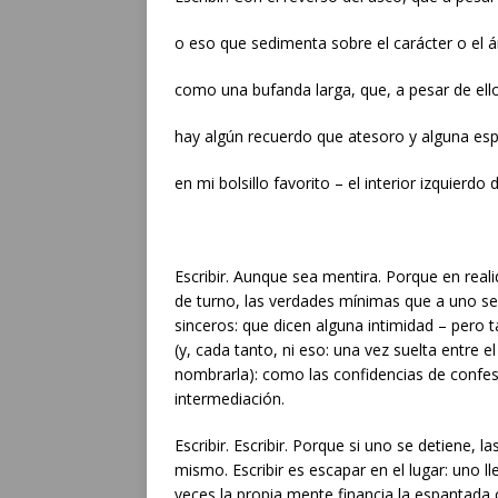
o eso que sedimenta sobre el carácter o el 
como una bufanda larga, que, a pesar de ell
hay algún recuerdo que atesoro y alguna es
en mi bolsillo favorito – el interior izquierd
Escribir. Aunque sea mentira. Porque en realid
de turno, las verdades mínimas que a uno s
sinceros: que dicen alguna intimidad – pero t
(y, cada tanto, ni eso: una vez suelta entre e
nombrarla): como las confidencias de confe
intermediación.
Escribir. Escribir. Porque si uno se detiene, l
mismo. Escribir es escapar en el lugar: uno l
veces la propia mente financia la espantada