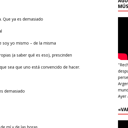
AGU
MÚS
da. Que ya es demasiado
al
ue soy yo mismo – de la misma
opias (a saber qué es eso), prescinden
"Rech
o que sea que uno está convencido de hacer.
despu
perse
Argen
mundo
 es demasiado
Ayer 
«VA
 de mí y de las horas