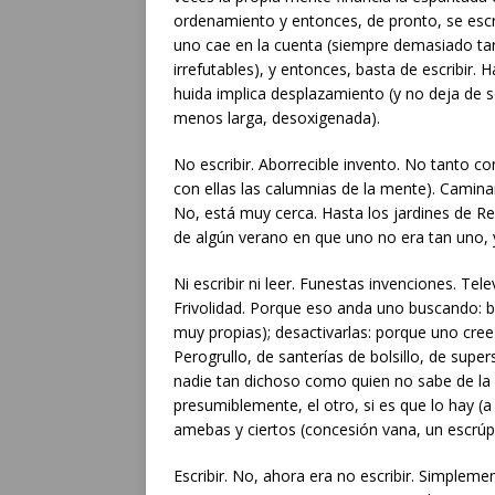
ordenamiento y entonces, de pronto, se esc
uno cae en la cuenta (siempre demasiado tard
irrefutables), y entonces, basta de escribir. 
huida implica desplazamiento (y no deja de 
menos larga, desoxigenada).
No escribir. Aborrecible invento. No tanto com
con ellas las calumnias de la mente). Camina
No, está muy cerca. Hasta los jardines de R
de algún verano en que uno no era tan uno, y
Ni escribir ni leer. Funestas invenciones. Tele
Frivolidad. Porque eso anda uno buscando: b
muy propias); desactivarlas: porque uno cree
Perogrullo, de santerías de bolsillo, de super
nadie tan dichoso como quien no sabe de la mi
presumiblemente, el otro, si es que lo hay (a 
amebas y ciertos (concesión vana, un escrúpu
Escribir. No, ahora era no escribir. Simplemen