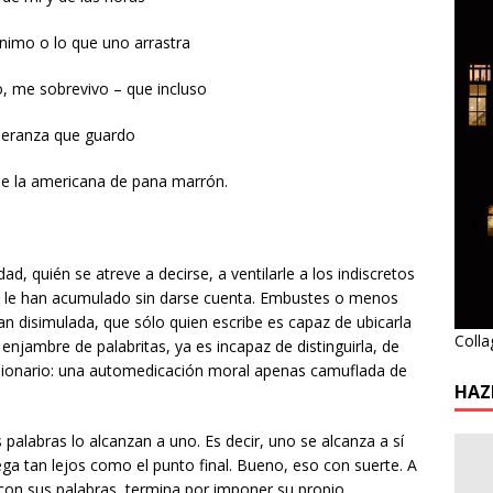
ánimo o lo que uno arrastra
o, me sobrevivo – que incluso
peranza que guardo
o de la americana de pana marrón.
ad, quién se atreve a decirse, a ventilarle a los indiscretos
e le han acumulado sin darse cuenta. Embustes o menos
an disimulada, que sólo quien escribe es capaz de ubicarla
Colla
l enjambre de palabritas, ya es incapaz de distinguirla, de
sionario: una automedicación moral apenas camuflada de
HAZ
as palabras lo alcanzan a uno. Es decir, uno se alcanza a sí
lega tan lejos como el punto final. Bueno, eso con suerte. A
 con sus palabras, termina por imponer su propio