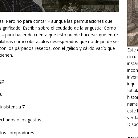
tañas. Pero no para contar – aunque las permutaciones que
significado. Escribir sobre el exudado de la angustia. Como
o – para hacer de cuenta que esto puede hacerse; que entre
alabras como obstáculos desesperados que no dejan de ser
 con los párpados resecos, con el gélido y cálido vacío que
Este 
tienen.
circu
insta
incon
inven
igo
inqui
fabul
a,
histo
narra
insistencia 7
este 
verda
echados o los gestos
Dispo
 los compradores.