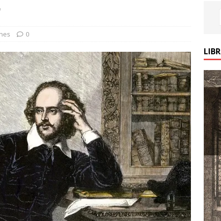
r
ones
0
LIB