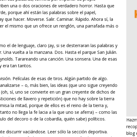
riben una o dos oraciones de verdadero horror. Hasta que
e, porque ahí están las palabras sobre el papel,
Hay que hacer. Moverse. Salir. Caminar. Rápido. Ahora sí, la
ser el mismo que un ofrece un renglón, una parrafada más o
o el de lenguaje, claro (ay, si se desterraran las palabras y
r. Una vuelta a la manzana. Dos. Hasta el parque San Julián.
eynolds. Tarareando una canción. Una sonsera. Una de esas
 era tan tantos.
visión. Películas de esas de tiros. Algún partido de algo.
analizarse – o, más bien, las ideas (que uno sigue creyendo
 (oh, sí, uno se convierte en un gran creyente de dichos de
sticiones de llavero y repetición) que no hay sobre la tierra
sa la mitad, porque de ellos es el reino de la tierra y,
tanto no llega la fe lacia a la que uno se aferra) – como las
lo del decoro o de la cobardía, quién sabe) políticos.
Hazme
recop
te discurrir vaciándose. Leer sólo la sección deportiva.
blog 