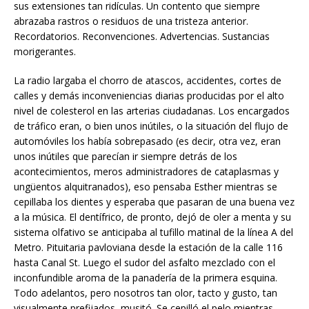
sus extensiones tan ridículas. Un contento que siempre
abrazaba rastros o residuos de una tristeza anterior.
Recordatorios. Reconvenciones. Advertencias. Sustancias
morigerantes.
La radio largaba el chorro de atascos, accidentes, cortes de
calles y demás inconveniencias diarias producidas por el alto
nivel de colesterol en las arterias ciudadanas. Los encargados
de tráfico eran, o bien unos inútiles, o la situación del flujo de
automóviles los había sobrepasado (es decir, otra vez, eran
unos inútiles que parecían ir siempre detrás de los
acontecimientos, meros administradores de cataplasmas y
ungüentos alquitranados), eso pensaba Esther mientras se
cepillaba los dientes y esperaba que pasaran de una buena vez
a la música. El dentífrico, de pronto, dejó de oler a menta y su
sistema olfativo se anticipaba al tufillo matinal de la línea A del
Metro. Pituitaria pavloviana desde la estación de la calle 116
hasta Canal St. Luego el sudor del asfalto mezclado con el
inconfundible aroma de la panadería de la primera esquina.
Todo adelantos, pero nosotros tan olor, tacto y gusto, tan
visualmente prefijados, musitó. Se cepilló el pelo mientras