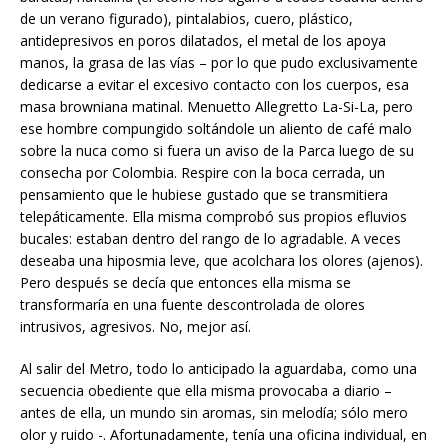
de un verano figurado), pintalabios, cuero, plástico,
antidepresivos en poros dilatados, el metal de los apoya
manos, la grasa de las vías – por lo que pudo exclusivamente
dedicarse a evitar el excesivo contacto con los cuerpos, esa
masa browniana matinal. Menuetto Allegretto La-Si-La, pero
ese hombre compungido soltándole un aliento de café malo
sobre la nuca como si fuera un aviso de la Parca luego de su
consecha por Colombia. Respire con la boca cerrada, un
pensamiento que le hubiese gustado que se transmitiera
telepáticamente. Ella misma comprobó sus propios efluvios
bucales: estaban dentro del rango de lo agradable. A veces
deseaba una hiposmia leve, que acolchara los olores (ajenos).
Pero después se decía que entonces ella misma se
transformaría en una fuente descontrolada de olores
intrusivos, agresivos. No, mejor así.
Al salir del Metro, todo lo anticipado la aguardaba, como una
secuencia obediente que ella misma provocaba a diario –
antes de ella, un mundo sin aromas, sin melodía; sólo mero
olor y ruido -. Afortunadamente, tenía una oficina individual, en