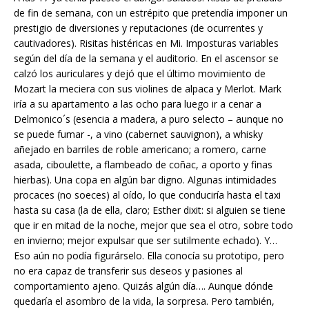
de fin de semana, con un estrépito que pretendía imponer un
prestigio de diversiones y reputaciones (de ocurrentes y
cautivadores). Risitas histéricas en Mi. Imposturas variables
según del día de la semana y el auditorio. En el ascensor se
calzó los auriculares y dejó que el último movimiento de
Mozart la meciera con sus violines de alpaca y Merlot. Mark
iría a su apartamento a las ocho para luego ir a cenar a
Delmonico´s (esencia a madera, a puro selecto – aunque no
se puede fumar -, a vino (cabernet sauvignon), a whisky
añejado en barriles de roble americano; a romero, carne
asada, ciboulette, a flambeado de coñac, a oporto y finas
hierbas). Una copa en algún bar digno. Algunas intimidades
procaces (no soeces) al oído, lo que conduciría hasta el taxi
hasta su casa (la de ella, claro; Esther dixit: si alguien se tiene
que ir en mitad de la noche, mejor que sea el otro, sobre todo
en invierno; mejor expulsar que ser sutilmente echado). Y…
Eso aún no podía figurárselo. Ella conocía su prototipo, pero
no era capaz de transferir sus deseos y pasiones al
comportamiento ajeno. Quizás algún día…. Aunque dónde
quedaría el asombro de la vida, la sorpresa. Pero también,