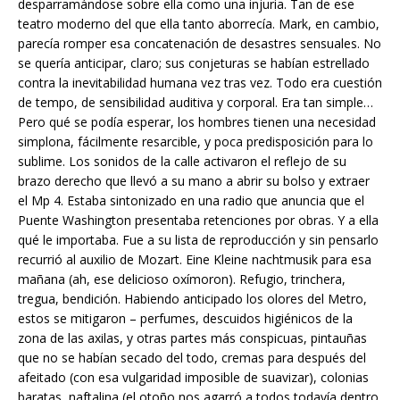
desparramándose sobre ella como una injuria. Tan de ese
teatro moderno del que ella tanto aborrecía. Mark, en cambio,
parecía romper esa concatenación de desastres sensuales. No
se quería anticipar, claro; sus conjeturas se habían estrellado
contra la inevitabilidad humana vez tras vez. Todo era cuestión
de tempo, de sensibilidad auditiva y corporal. Era tan simple…
Pero qué se podía esperar, los hombres tienen una necesidad
simplona, fácilmente resarcible, y poca predisposición para lo
sublime. Los sonidos de la calle activaron el reflejo de su
brazo derecho que llevó a su mano a abrir su bolso y extraer
el Mp 4. Estaba sintonizado en una radio que anuncia que el
Puente Washington presentaba retenciones por obras. Y a ella
qué le importaba. Fue a su lista de reproducción y sin pensarlo
recurrió al auxilio de Mozart. Eine Kleine nachtmusik para esa
mañana (ah, ese delicioso oxímoron). Refugio, trinchera,
tregua, bendición. Habiendo anticipado los olores del Metro,
estos se mitigaron – perfumes, descuidos higiénicos de la
zona de las axilas, y otras partes más conspicuas, pintauñas
que no se habían secado del todo, cremas para después del
afeitado (con esa vulgaridad imposible de suavizar), colonias
baratas, naftalina (el otoño nos agarró a todos todavía dentro