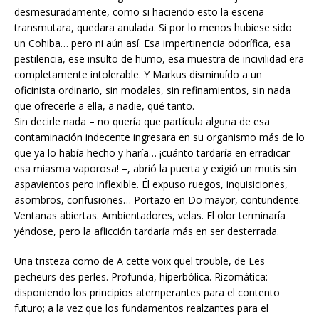
desmesuradamente, como si haciendo esto la escena
transmutara, quedara anulada. Si por lo menos hubiese sido
un Cohiba… pero ni aún así. Esa impertinencia odorífica, esa
pestilencia, ese insulto de humo, esa muestra de incivilidad era
completamente intolerable. Y Markus disminuído a un
oficinista ordinario, sin modales, sin refinamientos, sin nada
que ofrecerle a ella, a nadie, qué tanto.
Sin decirle nada – no quería que partícula alguna de esa
contaminación indecente ingresara en su organismo más de lo
que ya lo había hecho y haría… ¡cuánto tardaría en erradicar
esa miasma vaporosa! –, abrió la puerta y exigió un mutis sin
aspavientos pero inflexible. Él expuso ruegos, inquisiciones,
asombros, confusiones… Portazo en Do mayor, contundente.
Ventanas abiertas. Ambientadores, velas. El olor terminaría
yéndose, pero la aflicción tardaría más en ser desterrada.
Una tristeza como de A cette voix quel trouble, de Les
pecheurs des perles. Profunda, hiperbólica. Rizomática:
disponiendo los principios atemperantes para el contento
futuro; a la vez que los fundamentos realzantes para el