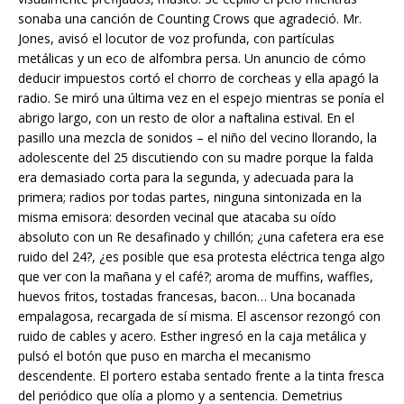
sonaba una canción de Counting Crows que agradeció. Mr.
Jones, avisó el locutor de voz profunda, con partículas
metálicas y un eco de alfombra persa. Un anuncio de cómo
deducir impuestos cortó el chorro de corcheas y ella apagó la
radio. Se miró una última vez en el espejo mientras se ponía el
abrigo largo, con un resto de olor a naftalina estival. En el
pasillo una mezcla de sonidos – el niño del vecino llorando, la
adolescente del 25 discutiendo con su madre porque la falda
era demasiado corta para la segunda, y adecuada para la
primera; radios por todas partes, ninguna sintonizada en la
misma emisora: desorden vecinal que atacaba su oído
absoluto con un Re desafinado y chillón; ¿una cafetera era ese
ruido del 24?, ¿es posible que esa protesta eléctrica tenga algo
que ver con la mañana y el café?; aroma de muffins, waffles,
huevos fritos, tostadas francesas, bacon… Una bocanada
empalagosa, recargada de sí misma. El ascensor rezongó con
ruido de cables y acero. Esther ingresó en la caja metálica y
pulsó el botón que puso en marcha el mecanismo
descendente. El portero estaba sentado frente a la tinta fresca
del periódico que olía a plomo y a sentencia. Demetrius