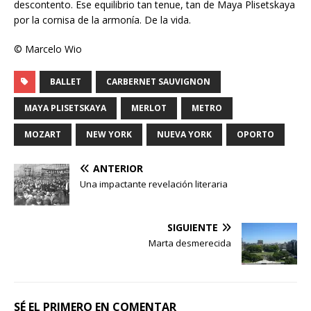
descontento. Ese equilibrio tan tenue, tan de Maya Plisetskaya
por la cornisa de la armonía. De la vida.
© Marcelo Wio
BALLET
CARBERNET SAUVIGNON
MAYA PLISETSKAYA
MERLOT
METRO
MOZART
NEW YORK
NUEVA YORK
OPORTO
ANTERIOR
Una impactante revelación literaria
SIGUIENTE
Marta desmerecida
SÉ EL PRIMERO EN COMENTAR