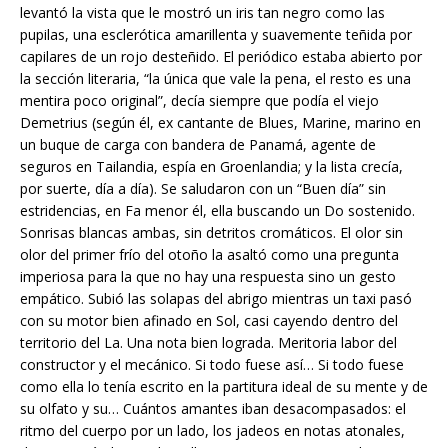
levantó la vista que le mostró un iris tan negro como las
pupilas, una esclerótica amarillenta y suavemente teñida por
capilares de un rojo desteñido. El periódico estaba abierto por
la sección literaria, “la única que vale la pena, el resto es una
mentira poco original”, decía siempre que podía el viejo
Demetrius (según él, ex cantante de Blues, Marine, marino en
un buque de carga con bandera de Panamá, agente de
seguros en Tailandia, espía en Groenlandia; y la lista crecía,
por suerte, día a día). Se saludaron con un “Buen día” sin
estridencias, en Fa menor él, ella buscando un Do sostenido.
Sonrisas blancas ambas, sin detritos cromáticos. El olor sin
olor del primer frío del otoño la asaltó como una pregunta
imperiosa para la que no hay una respuesta sino un gesto
empático. Subió las solapas del abrigo mientras un taxi pasó
con su motor bien afinado en Sol, casi cayendo dentro del
territorio del La. Una nota bien lograda. Meritoria labor del
constructor y el mecánico. Si todo fuese así… Si todo fuese
como ella lo tenía escrito en la partitura ideal de su mente y de
su olfato y su… Cuántos amantes iban desacompasados: el
ritmo del cuerpo por un lado, los jadeos en notas atonales,