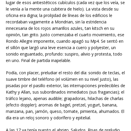
lugar de esos antiestéticos cubículos (cada vez que los veía, se
le venía a la mente una cubitera de hielo). La vista desde su
oficina era digna; la prolijidad de líneas de los edificios le
recordaban vagamente a Mondrian, sin la estridencia
innecesaria de los rojos amarillos azules, tan kitsch en su
opinión, tan grito. Justo comenzaba el cuarto movimiento, ese
Rondo Allegre imponente, cuando apagó su Mp4. Se sentó en
el sillón que largó una leve esencia a cuero y polyester, un
sonido enguantado, profundo: suspiro, alivio y protesta, todo
en uno. Final de partida inapelable.
Podía, con placer, preludiar el resto del día: sonido de teclas, el
suave timbre del teléfono (el volúmen en su nivel justo), las
pisadas por el pasillo exterior, las interrupciones predecibles de
Kathy y Allan, sus subordinados inmediatos (sus fragancias); el
tráfico lejano, apenas audible; grapadoras, hilachas de charlas
(efecto doppler); aromas de bagel, pretzel, yogurt, banana,
manzana, pan, jamón, queso, tomate, pimienta, ahumados. El
día era un reloj sonoro y odorífero y epitelial.
A las 17 ya tenía puesto el abrigo. Saludos. Risas de preludio