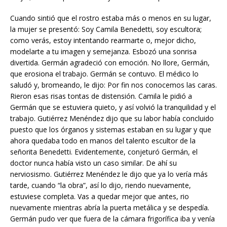
Cuando sintió que el rostro estaba más o menos en su lugar,
la mujer se presentó: Soy Camila Benedetti, soy escultora;
como verás, estoy intentando rearmarte o, mejor dicho,
modelarte a tu imagen y semejanza. Esbozó una sonrisa
divertida. Germán agradeció con emoción. No llore, Germán,
que erosiona el trabajo. Germán se contuvo. El médico lo
saludó y, bromeando, le dijo: Por fin nos conocemos las caras.
Rieron esas risas tontas de distensión. Camila le pidió a
Germán que se estuviera quieto, y así volvió la tranquilidad y el
trabajo. Gutiérrez Menéndez dijo que su labor había concluido
puesto que los órganos y sistemas estaban en su lugar y que
ahora quedaba todo en manos del talento escultor de la
señorita Benedetti. Evidentemente, conjeturó Germán, el
doctor nunca había visto un caso similar. De ahí su
nerviosismo. Gutiérrez Menéndez le dijo que ya lo vería más
tarde, cuando “la obra”, así lo dijo, riendo nuevamente,
estuviese completa. Vas a quedar mejor que antes, rio
nuevamente mientras abría la puerta metálica y se despedía.
Germán pudo ver que fuera de la cámara frigorífica iba y venía