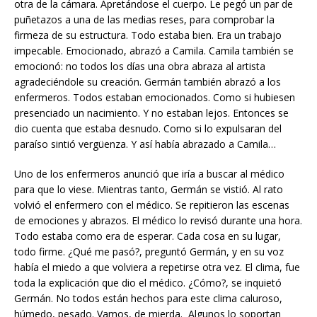
otra de la cámara. Apretándose el cuerpo. Le pegó un par de
puñetazos a una de las medias reses, para comprobar la
firmeza de su estructura. Todo estaba bien. Era un trabajo
impecable. Emocionado, abrazó a Camila. Camila también se
emocionó: no todos los días una obra abraza al artista
agradeciéndole su creación. Germán también abrazó a los
enfermeros. Todos estaban emocionados. Como si hubiesen
presenciado un nacimiento. Y no estaban lejos. Entonces se
dio cuenta que estaba desnudo. Como si lo expulsaran del
paraíso sintió vergüenza. Y así había abrazado a Camila…
Uno de los enfermeros anunció que iría a buscar al médico
para que lo viese. Mientras tanto, Germán se vistió. Al rato
volvió el enfermero con el médico. Se repitieron las escenas
de emociones y abrazos. El médico lo revisó durante una hora.
Todo estaba como era de esperar. Cada cosa en su lugar,
todo firme. ¿Qué me pasó?, preguntó Germán, y en su voz
había el miedo a que volviera a repetirse otra vez. El clima, fue
toda la explicación que dio el médico. ¿Cómo?, se inquietó
Germán. No todos están hechos para este clima caluroso,
húmedo, pesado. Vamos, de mierda. Algunos lo soportan