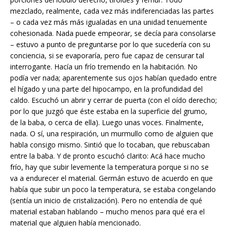
mezclado, realmente, cada vez más indiferenciadas las partes
– o cada vez más más igualadas en una unidad tenuemente
cohesionada. Nada puede empeorar, se decía para consolarse
– estuvo a punto de preguntarse por lo que sucedería con su
conciencia, si se evaporaría, pero fue capaz de censurar tal
interrogante. Hacía un frío tremendo en la habitación. No
podía ver nada; aparentemente sus ojos habían quedado entre
el hígado y una parte del hipocampo, en la profundidad del
caldo. Escuchó un abrir y cerrar de puerta (con el oído derecho;
por lo que juzgó que éste estaba en la superficie del grumo,
de la baba, o cerca de ella). Luego unas voces. Finalmente,
nada. O sí, una respiración, un murmullo como de alguien que
habla consigo mismo. Sintió que lo tocaban, que rebuscaban
entre la baba. Y de pronto escuchó clarito: Acá hace mucho
frío, hay que subir levemente la temperatura porque si no se
va a endurecer el material. Germán estuvo de acuerdo en que
había que subir un poco la temperatura, se estaba congelando
(sentía un inicio de cristalización). Pero no entendía de qué
material estaban hablando – mucho menos para qué era el
material que alguien había mencionado.