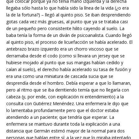
que colocar porque ya no tenía mano izquierda y la derecha
llegaba sólo hasta lo que había sido la línea de la vida (¿o era
la de la fortuna?) – llegó al quinto piso. Se iban desprendiendo
gotas cada vez más gruesas, al punto que ya se trataba casi
de un pequeño pero consistente hilito cayendo al suelo. La
baba tenía la forma de un diván de psicoanalista. Cuando llegó
al quinto piso, el proceso de licuefacción se había acelerado. El
antebrazo brazo izquierdo era un chorro viscoso que se
derramaba desde el codo (como si llevara un jersey que se
hubiese mojado al punto que sus mangas habían cedido y
caían al suelo), el derecho había acelerado su tasa de fusión y
era una como una miniatura de cascada sucia que se
desprendía desde el hombro. Debía esperar a que lo llamaran,
pero al ritmo que se iba derritiendo temía que no llegaría con
cabeza (y, por ende, con explicación ni entendimiento) a la
consulta con Gutiérrez Menéndez. Una enfermera le dijo que
lo lamentaba profundamente pero que el doctor estaba
atendiendo a un paciente; que tendría que esperar. La
enfermera se mantuvo durante toda la explicación a una
distancia que Germán estimó mayor de la normal para dos
personas que hablan entre sí; a la vez que lo miraba intentado