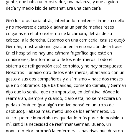
gente, que había un mostrador, una balanza, y que alguien
decía “y medio kilo de entraña”. Era una carnicería.
Giró los ojos hacia atrás, intentando mantener firme su cuello
y no moverse; alcanzó a adivinar un par de medias reses
colgadas en el otro extremo de la cámara, detrás de su
cabeza, a la derecha. Estamos en una carnicería, casi se quejó
Germán, mostrando indignación en la entonación de la frase.
En el hospital no hay una cámara frigorífica que esté en
condiciones, le informó uno de los enfermeros. Todo el
sistema de refrigeración está corroído, y no hay presupuesto.
Nosotros – añadió otro de los enfermeros, abarcando con un
gesto a sus dos compañeros y a sí mismo – hace dos meses
que no cobramos. Qué barbaridad, comentó Camila, y Germán
dijo que lo sentía, que no importaba, en definitiva, dónde lo
rearmaran, siempre y cuando, claro está, no se mezclara un
pedazo foráneo (por algún motivo pensó en un trozo de
osobuco). Faltaba más, metió uno de los enfermeros. Lo
único que me importaba es quedar lo más parecido posible a
mí, sintió la necesidad de reafirmar Germán. Bueno, un
poquito mejor, bromeó la enfermera. Unas risas que duraron