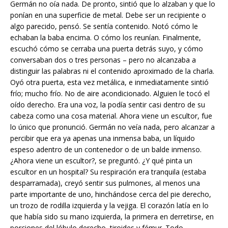
Germán no oía nada. De pronto, sintió que lo alzaban y que lo
ponían en una superficie de metal. Debe ser un recipiente o
algo parecido, pensó. Se sentía contenido. Notó cómo le
echaban la baba encima. O cómo los reunían. Finalmente,
escuchó cómo se cerraba una puerta detrás suyo, y cómo
conversaban dos o tres personas – pero no alcanzaba a
distinguir las palabras ni el contenido aproximado de la charla.
Oyó otra puerta, esta vez metálica, e inmediatamente sintió
frío; mucho frío. No de aire acondicionado. Alguien le tocó el
oído derecho. Era una voz, la podía sentir casi dentro de su
cabeza como una cosa material. Ahora viene un escultor, fue
lo único que pronunció. Germán no veía nada, pero alcanzar a
percibir que era ya apenas una inmensa baba, un líquido
espeso adentro de un contenedor o de un balde inmenso.
¿Ahora viene un escultor?, se preguntó. ¿Y qué pinta un
escultor en un hospital? Su respiración era tranquila (estaba
desparramada), creyó sentir sus pulmones, al menos una
parte importante de uno, hinchándose cerca del pie derecho,
un trozo de rodilla izquierda y la vejiga. El corazón latía en lo
que había sido su mano izquierda, la primera en derretirse, en
porciones del lóbulo derecho, tiroides y fémur. Todo