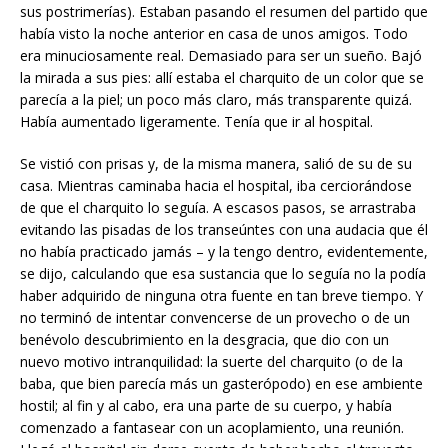
sus postrimerías). Estaban pasando el resumen del partido que
había visto la noche anterior en casa de unos amigos. Todo
era minuciosamente real. Demasiado para ser un sueño. Bajó
la mirada a sus pies: allí estaba el charquito de un color que se
parecía a la piel; un poco más claro, más transparente quizá.
Había aumentado ligeramente. Tenía que ir al hospital.
Se vistió con prisas y, de la misma manera, salió de su de su
casa. Mientras caminaba hacia el hospital, iba cerciorándose
de que el charquito lo seguía. A escasos pasos, se arrastraba
evitando las pisadas de los transeúntes con una audacia que él
no había practicado jamás – y la tengo dentro, evidentemente,
se dijo, calculando que esa sustancia que lo seguía no la podía
haber adquirido de ninguna otra fuente en tan breve tiempo. Y
no terminó de intentar convencerse de un provecho o de un
benévolo descubrimiento en la desgracia, que dio con un
nuevo motivo intranquilidad: la suerte del charquito (o de la
baba, que bien parecía más un gasterópodo) en ese ambiente
hostil; al fin y al cabo, era una parte de su cuerpo, y había
comenzado a fantasear con un acoplamiento, una reunión.