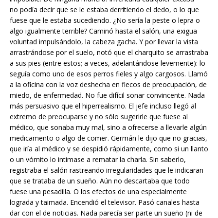
no podía decir que se le estaba derritiendo el dedo, o lo que
fuese que le estaba sucediendo. ¿No sería la peste o lepra o
algo igualmente terrible? Caminó hasta el salón, una exigua
voluntad impulsándolo, la cabeza gacha. Y por llevar la vista
arrastrándose por el suelo, notó que el charquito se arrastraba
a sus pies (entre estos; a veces, adelantándose levemente): lo
seguía como uno de esos perros fieles y algo cargosos. Llamó
a la oficina con la voz deshecha en flecos de preocupación, de
miedo, de enfermedad. No fue difícil sonar convincente. Nada
más persuasivo que el hiperrealismo. El jefe incluso llegó al
extremo de preocuparse y no sólo sugerirle que fuese al
médico, que sonaba muy mal, sino a ofrecerse a llevarle algún
medicamento o algo de comer. Germán le dijo que no gracias,
que iría al médico y se despidió rápidamente, como si un llanto
o un vómito lo intimase a rematar la charla. Sin saberlo,
registraba el salón rastreando irregularidades que le indicaran
que se trataba de un sueño. Aún no descartaba que todo
fuese una pesadilla. O los efectos de una especialmente
lograda y taimada. Encendió el televisor. Pasó canales hasta
dar con el de noticias. Nada parecía ser parte un sueño (ni de