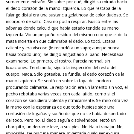
sumamente extraño. Sin saber por qué, dirigió su mirada hacia
el dedo corazón de la mano izquierda. Lo que restaba de la
falange distal era una sustancia gelatinosa de color dudoso. Se
incorporó de salto. Casi no podía respirar. Buscó entre las
sábanas donde calculó que había estado tendida su mano
izquierda. Vio un pequeño residuo del mismo color que el de la
masa incierta en que culminaba el dedo. Lo tocó. Estaba
caliente y era viscoso (le recordó a un sapo; aunque nunca
había tocado uno). Se dirigió angustiado al baño. Necesitaba
examinarse. Lo primero, el rostro. Parecía normal, sin
licuaciones. Temblando, siguió la inspección del resto del
cuerpo. Nada. Sólo goteaba, se fundía, el dedo corazón de la
mano izquierda. Se sentó en sobre la tapa del inodoro
procurando calmarse. La respiración era un lamento sin voz, el
pecho rebotaba varias veces con cada latido, como si el
corazón se sacudiera violenta y rítmicamente. Se miró otra vez
la mano con la esperanza de que todo hubiese sido una
confusión de legañas y sueño del que no se había despertado
del todo. Pero no. El dedo seguía disolviéndose. Notó un
charquito, un derrame leve, a sus pies. No iría a trabajar. No;
imposible. De ninguna manera. Inventaría cualquier excusa –