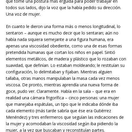
que tome una postura más erguida para poder trabajar en
todos sus lados, dijo la voz que la había pedido su dirección.
Una voz de mujer.
En cuanto le dieron una forma más o menos longitudinal, lo
sentaron – aunque es mucho decir que lo sentaran; aún no
había nada siquiera semejante a una figura humana, era
apenas una viscosidad obediente, como una de esas formas
pretendida humanas que cortan los niños en papel. Sintió
elementos metálicos, de madera y plástico que lo rozaban con
suavidad, que definían. Lo estaban moldeando; le restituían su
configuración, lo delimitaban y fijaban. Mientras alguien
tallaba, otras manos manipulaban la masa cada vez menos
viscosa. De pronto, mientras aprendía una nueva forma de
goce, pudo ver. Claramente. Había en la sala – que era en
realidad una cámara frigorífica – cinco personas: una mujer
que manejaba espátulas, un tipo que le indicaba dónde iba
cada elemento (más tarde sabría que ése era Gutiérrez
Menéndez) y tres enfermeros que seguían las indicaciones de
la mujer y acomodaban la viscosidad según iba pidiendo la
mujer, a la vez que buscaban y reconstituían partes.