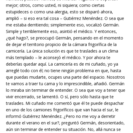
mejor; otros, como usted, ni siquiera; como ciertas
estupideces o como una alergia, esto se disparó ahora,
amplió – si eso era tal cosa – Gutiérrez Menéndez. O sea que
me estaba derritiendo; simplemente eso, vocalizó Germán.
Simple y terriblemente eso, asintió el médico. Y entonces,
¿qué hago?, se preocupó Germán, pensando en el momento
de dejar el territorio propicio de la cámara frigorífica de la
carnicería. La única solución es que te traslades a un clima
más templado – le aconsejó el médico. Y por ahora te
deberías quedar aquí. La carnicería es de mi cuñado, yo ya
arreglé todo con él; no tiene ningún problema en que, hasta
que puedas mudarte, ocupes una parte del espacio. Nosotros
te vamos a traer tu cama y lo imprescindible, añadió. Germán
lo miraba sin terminar de entender. O sea que voy a tener que
vivir encerrado, se lamentó. O sí, pero sólo hasta que te
traslades. Mi cuñado me comentó que él te puede despachar
en uno de los camiones frigoríficos que van hacia el sur, le
informó Gutiérrez Menéndez. ¿Pero no me voy a derretir
durante el verano en el sur?, preguntó Germán, desorientado,
aún sin terminar de entender su situación. No, allá nunca se