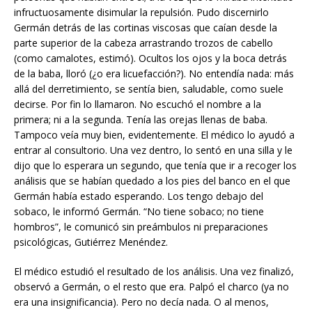
infructuosamente disimular la repulsión. Pudo discernirlo
Germán detrás de las cortinas viscosas que caían desde la
parte superior de la cabeza arrastrando trozos de cabello
(como camalotes, estimó). Ocultos los ojos y la boca detrás
de la baba, lloró (¿o era licuefacción?). No entendía nada: más
allá del derretimiento, se sentía bien, saludable, como suele
decirse. Por fin lo llamaron. No escuchó el nombre a la
primera; ni a la segunda. Tenía las orejas llenas de baba.
Tampoco veía muy bien, evidentemente. El médico lo ayudó a
entrar al consultorio. Una vez dentro, lo sentó en una silla y le
dijo que lo esperara un segundo, que tenía que ir a recoger los
análisis que se habían quedado a los pies del banco en el que
Germán había estado esperando. Los tengo debajo del
sobaco, le informó Germán. “No tiene sobaco; no tiene
hombros”, le comunicó sin preámbulos ni preparaciones
psicológicas, Gutiérrez Menéndez.
El médico estudió el resultado de los análisis. Una vez finalizó,
observó a Germán, o el resto que era. Palpó el charco (ya no
era una insignificancia). Pero no decía nada. O al menos,