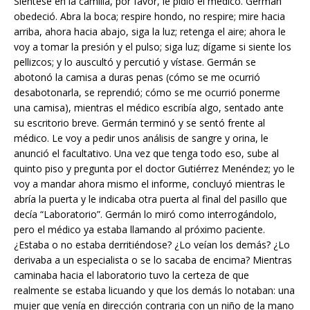
Siéntese en la camilla, por favor, le pidió el médico. Germán
obedeció. Abra la boca; respire hondo, no respire; mire hacia
arriba, ahora hacia abajo, siga la luz; retenga el aire; ahora le
voy a tomar la presión y el pulso; siga luz; dígame si siente los
pellizcos; y lo auscultó y percutió y vístase. Germán se
abotonó la camisa a duras penas (cómo se me ocurrió
desabotonarla, se reprendió; cómo se me ocurrió ponerme
una camisa), mientras el médico escribía algo, sentado ante
su escritorio breve. Germán terminó y se sentó frente al
médico. Le voy a pedir unos análisis de sangre y orina, le
anunció el facultativo. Una vez que tenga todo eso, sube al
quinto piso y pregunta por el doctor Gutiérrez Menéndez; yo le
voy a mandar ahora mismo el informe, concluyó mientras le
abría la puerta y le indicaba otra puerta al final del pasillo que
decía “Laboratorio”. Germán lo miró como interrogándolo,
pero el médico ya estaba llamando al próximo paciente.
¿Estaba o no estaba derritiéndose? ¿Lo veían los demás? ¿Lo
derivaba a un especialista o se lo sacaba de encima? Mientras
caminaba hacia el laboratorio tuvo la certeza de que
realmente se estaba licuando y que los demás lo notaban: una
mujer que venía en dirección contraria con un niño de la mano