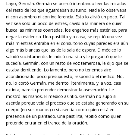
Lago, Germán. Germán se acercó intentando leer las miradas
del resto de los que aguardaban su turno. Nadie lo observaba
ni con asombro ni con indiferencia. Esto lo alivió un poco. Tal
vez sea sólo un poco de estrés, caviló a la manera de quien
busca las mínimas coartadas, los engaños más estériles, para
negar la evidencia. Una pastillita y a casa, se repitió una vez
más mientras entraba en el consultorio cuyas paredes era aún
algo más blancas que las de la sala de espera. El médico lo
saludó sucintamente, le indicó una silla y le preguntó qué le
sucedía. Germán, con un resto de voz temerosa, le dijo que se
estaba derritiendo. Lo lamento, pero no tenemos aire
acondicionado; poco presupuesto, respondió el médico. No,
no, lo cortó Germán, me derrito; literalmente, y la voz, casi
extinta, parecía pretender demostrar la aseveración. Le
mostró las manos. El médico asintió. Germán no supo si
asentía porque veía el proceso que se estaba generando en su
cuerpo (en sus manos) o si asentía como quien está en
presencia de un piantado. Una pastillita, repitió como quien
pretende entrar en el trance de la oración.