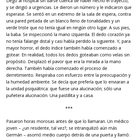
Llegó al hospital sin darse cuenta de haber hecho el trayecto,
y se dirigió a urgencias. Le dieron un número y le indicaron que
esperase. Se sentó en un extremo de la sala de espera, contra
una pared pintada de un blanco lleno de tonalidades y un
verde triste que no tenía igual en ningún otro lugar. A sus pies,
la baba. Se inspeccionó la mano izquierda. El dedo corazón ya
no tenía falange distal y casi había perdido la siguiente. Y, para
mayor horror, el dedo índice también había comenzado a
gotear. En realidad, todos los dedos goteaban como velas sin
propósito. Desplazó el pavor que era la mirada a la mano
derecha. También había comenzado el proceso de
derretimiento. Respiraba con esfuerzo entre la preocupación y
la humedad ambiente. Se decía que prefería que lo enviaran a
la unidad psiquiátrica: que fuese una alucinación; sólo una
puñetera alucinación. Una pastillita y a casa.
***
Pasaron horas morosas antes de que lo llamaran. Un médico
joven – ¿un residente, tal vez?, se intranquilizó aún más
Germán – asomó medio cuerpo detrás de una puerta y llamó: