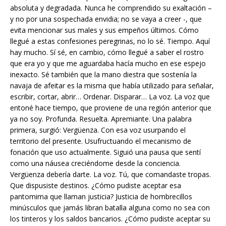
absoluta y degradada. Nunca he comprendido su exaltación –
y no por una sospechada envidia; no se vaya a creer -, que
evita mencionar sus males y sus empeños últimos. Cómo
llegué a estas confesiones peregrinas, no lo sé. Tiempo. Aquí
hay mucho. Sí sé, en cambio, cómo llegué a saber el rostro
que era yo y que me aguardaba hacía mucho en ese espejo
inexacto. Sé también que la mano diestra que sostenía la
navaja de afeitar es la misma que había utilizado para señalar,
escribir, cortar, abrir… Ordenar. Disparar… La voz. La voz que
entoné hace tiempo, que proviene de una región anterior que
ya no soy. Profunda. Resuelta. Apremiante. Una palabra
primera, surgió: Vergüenza. Con esa voz usurpando el
territorio del presente. Usufructuando el mecanismo de
fonación que uso actualmente. Siguió una pausa que sentí
como una náusea creciéndome desde la conciencia.
Vergüenza debería darte. La voz. Tú, que comandaste tropas.
Que dispusiste destinos. ¿Cómo pudiste aceptar esa
pantomima que llaman justicia? Justicia de hombrecillos
minúsculos que jamás libran batalla alguna como no sea con
los tinteros y los saldos bancarios. ¿Cómo pudiste aceptar su