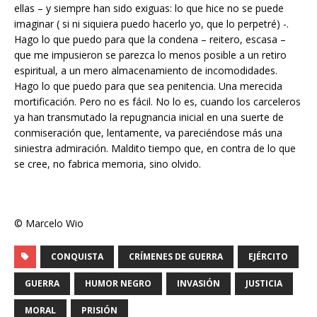
ellas – y siempre han sido exiguas: lo que hice no se puede
imaginar ( si ni siquiera puedo hacerlo yo, que lo perpetré) -.
Hago lo que puedo para que la condena – reitero, escasa –
que me impusieron se parezca lo menos posible a un retiro
espiritual, a un mero almacenamiento de incomodidades.
Hago lo que puedo para que sea penitencia. Una merecida
mortificación. Pero no es fácil. No lo es, cuando los carceleros
ya han transmutado la repugnancia inicial en una suerte de
conmiseración que, lentamente, va pareciéndose más una
siniestra admiración. Maldito tiempo que, en contra de lo que
se cree, no fabrica memoria, sino olvido.
© Marcelo Wio
CONQUISTA
CRÍMENES DE GUERRA
EJÉRCITO
GUERRA
HUMOR NEGRO
INVASIÓN
JUSTICIA
MORAL
PRISIÓN