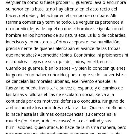
vergüenza como si fuese propia? El guerrero lava o encumbra
su honor en la batalla: no hay afrenta en el acto recto del
hacer, del deber, del actuar en el campo de combate. Allí
termina comienza y termina todo. La vergüenza pertenece a
otro predio; lejos de aquel en que el hombre se iguala con el
hombre en los horrores de su naturaleza. Es lujo de cobardes,
indecisos y embusteros. ¿Cómo aceptaste esa humillación,
precisamente de quienes alentaban el avance de las tropas
que mandabas? Acometida rápida. Económica: ni prisioneros ni
escrúpulos – lejos de sus ojos delicados, en el frente -.
Cuando se guerrea, bien lo sabes – y bien lo conocen quienes
luego dicen no haber conocido, puesto que se los advertiste -,
se cancelan las morales urbanas, ese invento endeble: la
fuerza no puede transitar a su vez el espanto y el camino de
las falsas y fallutas éticas de escalafón social. Se va a la
contienda por dos motivos: defensa o conquista. Ninguno de
ambos admite los melindres de la civilidad. Quien se defiende,
lo hace hasta las últimas consecuencias: su derrota es la
muerte (en el mejor de los casos) o la esclavitud y sus
humillaciones. Quien ataca, lo hace de la misma manera, pero
no porque su pellejo esté inmediatamente en juego – el de