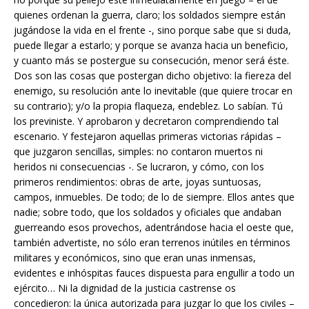
quienes ordenan la guerra, claro; los soldados siempre están
jugándose la vida en el frente -, sino porque sabe que si duda,
puede llegar a estarlo; y porque se avanza hacia un beneficio,
y cuanto más se postergue su consecución, menor será éste.
Dos son las cosas que postergan dicho objetivo: la fiereza del
enemigo, su resolución ante lo inevitable (que quiere trocar en
su contrario); y/o la propia flaqueza, endeblez. Lo sabían. Tú
los previniste. Y aprobaron y decretaron comprendiendo tal
escenario. Y festejaron aquellas primeras victorias rápidas –
que juzgaron sencillas, simples: no contaron muertos ni
heridos ni consecuencias -. Se lucraron, y cómo, con los
primeros rendimientos: obras de arte, joyas suntuosas,
campos, inmuebles. De todo; de lo de siempre. Ellos antes que
nadie; sobre todo, que los soldados y oficiales que andaban
guerreando esos provechos, adentrándose hacia el oeste que,
también advertiste, no sólo eran terrenos inútiles en términos
militares y económicos, sino que eran unas inmensas,
evidentes e inhóspitas fauces dispuesta para engullir a todo un
ejército… Ni la dignidad de la justicia castrense os
concedieron: la única autorizada para juzgar lo que los civiles –