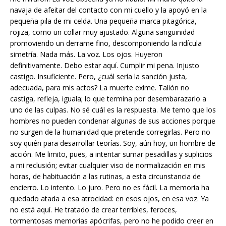
navaja de afeitar del contacto con mi cuello y la apoyó en la
pequeña pila de mi celda. Una pequeña marca pitagórica,
rojiza, como un collar muy ajustado. Alguna sanguinidad
promoviendo un derrame fino, descomponiendo la ridícula
simetría. Nada más. La voz. Los ojos. Huyeron
definitivamente. Debo estar aquí. Cumplir mi pena. Injusto
castigo. Insuficiente. Pero, ¿cuál sería la sanción justa,
adecuada, para mis actos? La muerte exime. Talión no
castiga, refleja, iguala; lo que termina por desembarazarlo a
uno de las culpas. No sé cuál es la respuesta. Me temo que los
hombres no pueden condenar algunas de sus acciones porque
no surgen de la humanidad que pretende corregirlas. Pero no
soy quién para desarrollar teorías. Soy, aún hoy, un hombre de
acción. Me limito, pues, a intentar sumar pesadillas y suplicios
a mi reclusión; evitar cualquier viso de normalización en mis
horas, de habituación a las rutinas, a esta circunstancia de
encierro. Lo intento. Lo juro. Pero no es fácil. La memoria ha
quedado atada a esa atrocidad: en esos ojos, en esa voz. Ya
no está aquí. He tratado de crear terribles, feroces,
tormentosas memorias apócrifas, pero no he podido creer en