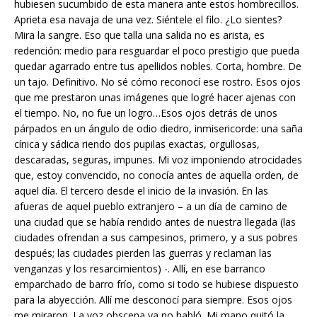
hubiesen sucumbido de esta manera ante estos hombrecillos.
Aprieta esa navaja de una vez. Siéntele el filo. ¿Lo sientes?
Mira la sangre. Eso que talla una salida no es arista, es
redención: medio para resguardar el poco prestigio que pueda
quedar agarrado entre tus apellidos nobles. Corta, hombre. De
un tajo. Definitivo. No sé cómo reconocí ese rostro. Esos ojos
que me prestaron unas imágenes que logré hacer ajenas con
el tiempo. No, no fue un logro…Esos ojos detrás de unos
párpados en un ángulo de odio diedro, inmisericorde: una saña
cínica y sádica riendo dos pupilas exactas, orgullosas,
descaradas, seguras, impunes. Mi voz imponiendo atrocidades
que, estoy convencido, no conocía antes de aquella orden, de
aquel día. El tercero desde el inicio de la invasión. En las
afueras de aquel pueblo extranjero – a un día de camino de
una ciudad que se había rendido antes de nuestra llegada (las
ciudades ofrendan a sus campesinos, primero, y a sus pobres
después; las ciudades pierden las guerras y reclaman las
venganzas y los resarcimientos) -. Allí, en ese barranco
emparchado de barro frío, como si todo se hubiese dispuesto
para la abyección. Allí me desconocí para siempre. Esos ojos
me miraron. La voz obscena ya no habló. Mi mano quitó la