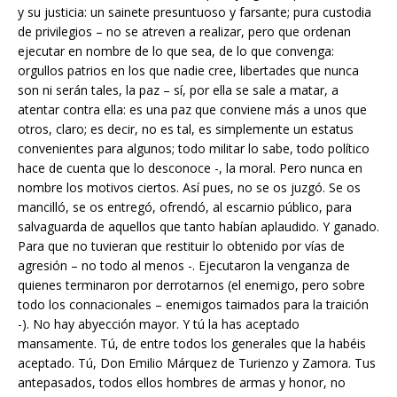
y su justicia: un sainete presuntuoso y farsante; pura custodia
de privilegios – no se atreven a realizar, pero que ordenan
ejecutar en nombre de lo que sea, de lo que convenga:
orgullos patrios en los que nadie cree, libertades que nunca
son ni serán tales, la paz – sí, por ella se sale a matar, a
atentar contra ella: es una paz que conviene más a unos que
otros, claro; es decir, no es tal, es simplemente un estatus
convenientes para algunos; todo militar lo sabe, todo político
hace de cuenta que lo desconoce -, la moral. Pero nunca en
nombre los motivos ciertos. Así pues, no se os juzgó. Se os
mancilló, se os entregó, ofrendó, al escarnio público, para
salvaguarda de aquellos que tanto habían aplaudido. Y ganado.
Para que no tuvieran que restituir lo obtenido por vías de
agresión – no todo al menos -. Ejecutaron la venganza de
quienes terminaron por derrotarnos (el enemigo, pero sobre
todo los connacionales – enemigos taimados para la traición
-). No hay abyección mayor. Y tú la has aceptado
mansamente. Tú, de entre todos los generales que la habéis
aceptado. Tú, Don Emilio Márquez de Turienzo y Zamora. Tus
antepasados, todos ellos hombres de armas y honor, no