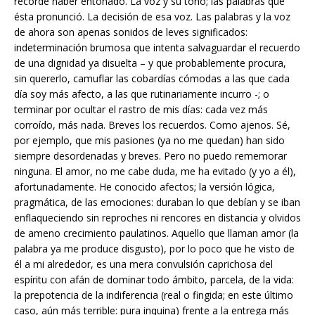
recordé haber entonado. La voz y su tono; las palabras que
ésta pronunció. La decisión de esa voz. Las palabras y la voz
de ahora son apenas sonidos de leves significados:
indeterminación brumosa que intenta salvaguardar el recuerdo
de una dignidad ya disuelta – y que probablemente procura,
sin quererlo, camuflar las cobardías cómodas a las que cada
día soy más afecto, a las que rutinariamente incurro -; o
terminar por ocultar el rastro de mis días: cada vez más
corroído, más nada. Breves los recuerdos. Como ajenos. Sé,
por ejemplo, que mis pasiones (ya no me quedan) han sido
siempre desordenadas y breves. Pero no puedo rememorar
ninguna. El amor, no me cabe duda, me ha evitado (y yo a él),
afortunadamente. He conocido afectos; la versión lógica,
pragmática, de las emociones: duraban lo que debían y se iban
enflaqueciendo sin reproches ni rencores en distancia y olvidos
de ameno crecimiento paulatinos. Aquello que llaman amor (la
palabra ya me produce disgusto), por lo poco que he visto de
él a mi alrededor, es una mera convulsión caprichosa del
espíritu con afán de dominar todo ámbito, parcela, de la vida:
la prepotencia de la indiferencia (real o fingida; en este último
caso, aún más terrible: pura inquina) frente a la entrega más