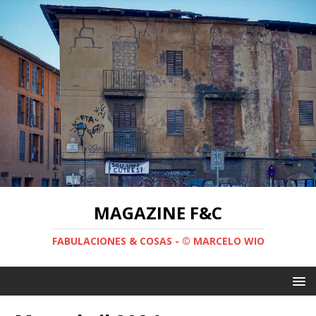
MAGAZINE F&C
FABULACIONES & COSAS - © MARCELO WIO