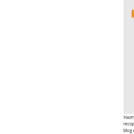
Hazme
recop
blog 