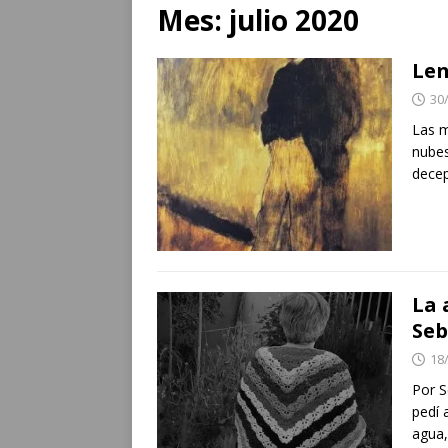
Mes:
julio 2020
Len
30
Las m
nubes
decep
La 
Seb
18
Por S
pedí 
agua,