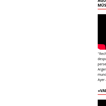
AGU
MÚS
"Rech
despu
perse
Argen
mundo
Ayer 
«VA