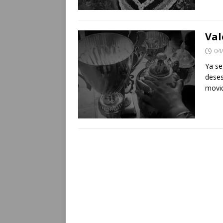
Val
04
Ya se
deses
movid