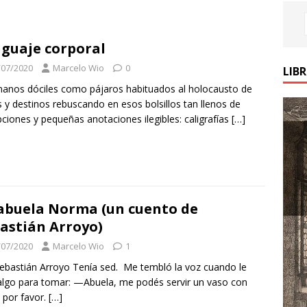
guaje corporal
/07/2020
Marcelo Wio
0
LIB
anos dóciles como pájaros habituados al holocausto de
 y destinos rebuscando en esos bolsillos tan llenos de
ciones y pequeñas anotaciones ilegibles: caligrafías
[…]
abuela Norma (un cuento de
astián Arroyo)
/07/2020
Marcelo Wio
1
ebastián Arroyo Tenía sed. Me tembló la voz cuando le
algo para tomar: —Abuela, me podés servir un vaso con
 por favor.
[…]