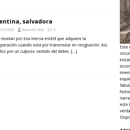
entina, salvadora
/07/2020
Marcelo Wio
0
 reunían por esa inercia estéril que adquiere la
peración cuando está por transmutar en resignación. Así,
Este 
os por un culposo sentido del deber,
[…]
circu
insta
incon
inven
inqui
fabul
histo
narra
este 
verda
Dispo