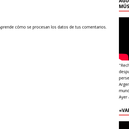
AGU
MÚS
Aprende cómo se procesan los datos de tus comentarios.
"Rech
despu
perse
Argen
mundo
Ayer 
«VA