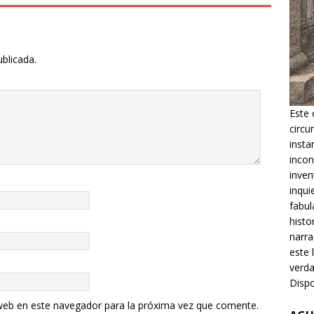
ublicada.
Este 
circu
insta
incon
inven
inqui
fabul
histo
narra
este 
verda
Dispo
web en este navegador para la próxima vez que comente.