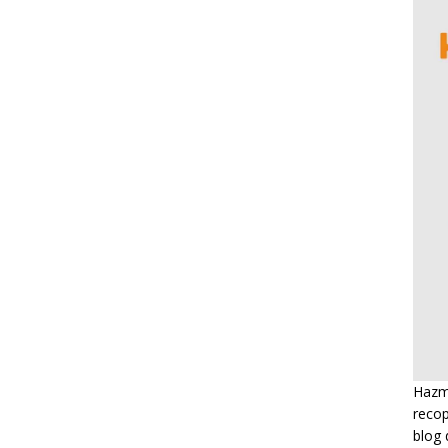
Hazme
recop
blog 