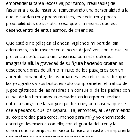
emprender la tarea (excesiva; por tanto, irrealizable) de
fascinarla a cada instante, reinventando una personalidad a la
que le quedan muy pocos matices, es decir, muy pocas
probabilidades de ser otra cosa que ella misma, que ese
desencuentro de entusiasmos, de creencias.
Que esté o no (ella) en el andén, vigilando mi partida, sin
ademanes, es intrascendente: no se dejará ver, con lo cual, su
presencia será, acaso una ausencia aún más dolorosa:
imaginarla allí, la gravedad de su figura haciendo orbitar las
desesperaciones de último minuto de los pasajeros con un
apremio inmanente, de los amantes descreídos para los que
las geografías y sus latitudes sólo comprometen el tráfico de
jugos gástricos; de las madres sin consuelo, de los padres con
culpa, de los hermanos interesados en interponer trechos
entre la sangre de la sangre que los uney una casona que se
cae a pedazos, que los separa. Ella, entonces, allí, esgrimiendo
su corporeidad para otros, menos para mí (y yo enemistado
conmigo, levemente con ella; con el guarda del tren y la
señora que se empeña en violar la física e insiste en imponerle