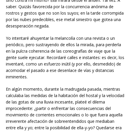
sino contra mí mismo? Ella mirará desde el andén. Tal vez. A
saber. Quizás favorecida por la concurrencia anónima de
rostros y gestos que no son los suyos; en la tarde corrompida
por las nubes predecibles, ese metal siniestro que gotea una
desesperación negada.
Yo intentaré ahuyentar la melancolía con una revista o un
periódico, pero sustrayendo de ellos la mirada, para perderla
en la pulcra coherencia de las coreografías de viaje que la
gente suele ejecutar. Recordaré calles e instantes: es decir, los
inventaré, como un esfuerzo inútil (y por ello, desmedido) de
acomodar el pasado a ese desenlace de vías y distancias
inminentes.
En algún momento, durante la madrugada pasada, mientras
calculaba las medidas de la habitación del hostal y la velocidad
de las gotas de una lluvia incesante, plateé el dilema
improcedente: ¿partir o enfrentar las consecuencias del
movimiento de corrientes emocionales o lo que fuera aquella
irreverente afectación de sobreentendidos que mediaban
entre ella y yo; entre la posibilidad de ella-y-yo? Quedarse era