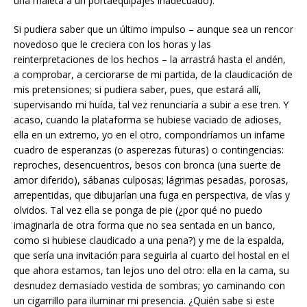
una maleta a un portaequipajes inadecuado).
Si pudiera saber que un último impulso – aunque sea un rencor
novedoso que le creciera con los horas y las
reinterpretaciones de los hechos – la arrastrá hasta el andén,
a comprobar, a cerciorarse de mi partida, de la claudicación de
mis pretensiones; si pudiera saber, pues, que estará allí,
supervisando mi huída, tal vez renunciaría a subir a ese tren. Y
acaso, cuando la plataforma se hubiese vaciado de adioses,
ella en un extremo, yo en el otro, compondríamos un infame
cuadro de esperanzas (o asperezas futuras) o contingencias:
reproches, desencuentros, besos con bronca (una suerte de
amor diferido), sábanas culposas; lágrimas pesadas, porosas,
arrepentidas, que dibujarían una fuga en perspectiva, de vías y
olvidos. Tal vez ella se ponga de pie (¿por qué no puedo
imaginarla de otra forma que no sea sentada en un banco,
como si hubiese claudicado a una pena?) y me de la espalda,
que sería una invitación para seguirla al cuarto del hostal en el
que ahora estamos, tan lejos uno del otro: ella en la cama, su
desnudez demasiado vestida de sombras; yo caminando con
un cigarrillo para iluminar mi presencia. ¿Quién sabe si este