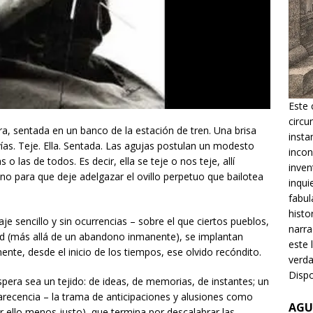
Este 
circu
a, sentada en un banco de la estación de tren. Una brisa
insta
ías. Teje. Ella. Sentada. Las agujas postulan un modesto
incon
o las de todos. Es decir, ella se teje o nos teje, allí
inven
no para que deje adelgazar el ovillo perpetuo que bailotea
inqui
fabul
histo
je sencillo y sin ocurrencias – sobre el que ciertos pueblos,
narra
idad (más allá de un abandono inmanente), se implantan
este 
nte, desde el inicio de los tiempos, ese olvido recóndito.
verda
Dispo
spera sea un tejido: de ideas, de memorias, de instantes; un
arecencia – la trama de anticipaciones y alusiones como
AGU
r ello menos justo), que termina por descalabrar las