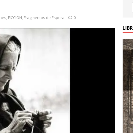
ones
,
FICCION
,
Fragmentos de Espera
0
LIB