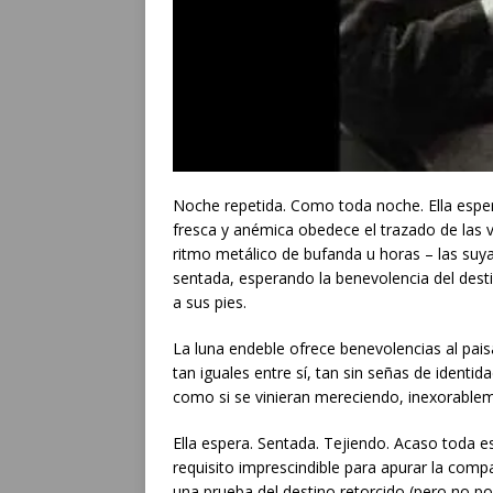
Noche repetida. Como toda noche. Ella esper
fresca y anémica obedece el trazado de las v
ritmo metálico de bufanda u horas – las suyas 
sentada, esperando la benevolencia del desti
a sus pies.
La luna endeble ofrece benevolencias al paisa
tan iguales entre sí, tan sin señas de ident
como si se vinieran mereciendo, inexorableme
Ella espera. Sentada. Tejiendo. Acaso toda e
requisito imprescindible para apurar la comp
una prueba del destino retorcido (pero no po