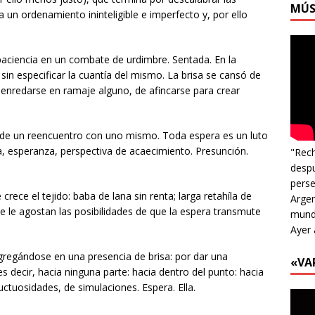
MÚS
 un ordenamiento ininteligible e imperfecto y, por ello
paciencia en un combate de urdimbre. Sentada. En la
 sin especificar la cuantía del mismo. La brisa se cansó de
e enredarse en ramaje alguno, de afincarse para crear
o de un reencuentro con uno mismo. Toda espera es un luto
a, esperanza, perspectiva de acaecimiento. Presunción.
"Rech
despu
perse
 crece el tejido: baba de lana sin renta; larga retahíla de
Argen
se le agostan las posibilidades de que la espera transmute
mundo
Ayer 
e agregándose en una presencia de brisa: por dar una
«VA
 decir, hacia ninguna parte: hacia dentro del punto: hacia
uctuosidades, de simulaciones. Espera. Ella.