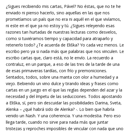
¿Sigues recibiendo mis cartas, Pável? No éstas, que no te he
enviado ni pienso hacerlo, sino aquellas en las que nos
prometíamos un país que no era ni aquél en el que vivíamos,
ni este en el que ya no estoy y tú. ¿Sigues releyendo esas
razones tan hurtadas de nuestras lecturas como desvelos,
como si tuviéramos tiempo y capacidad para atraparlo y
retenerlo todo? ¿Te acuerda de Eliška? Yo cada vez menos. Le
escribo pero ya si nada más que palabras que nos vinculen. Le
escribo cartas que, claro está, no le envío. La recuerdo a
contraluz, en un parque, a eso de las tres de la tarde de una
de esas primaveras tardías, con frío y premoniciones.
Sentados, todos, sobre una manta con olor a humedad y a
viejo. Bebiendo un vino dulce y tirando ideas y frases como
cartas en un juego en el que las reglas dependen del azar y la
necesidad y del ímpetu de las seducciones. Todos apostando
a Eliška, sí, pero sin descuidar las posibilidades Darina, Sveta,
Alenka – ¿qué habrá sido de Alenka? -. Lo bien que habría
venido un Nash. Y una coherencia. Y una modestia. Pero eso
llega tarde, cuando no sirve para nada más que juntar
tristezas y reproches imposibles de vincular con nada que uno