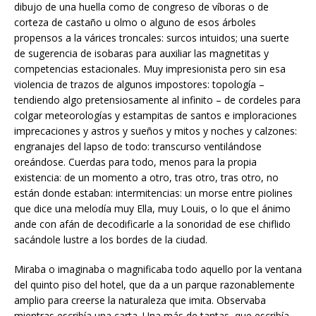
dibujo de una huella como de congreso de víboras o de
corteza de castaño u olmo o alguno de esos árboles
propensos a la várices troncales: surcos intuidos; una suerte
de sugerencia de isobaras para auxiliar las magnetitas y
competencias estacionales. Muy impresionista pero sin esa
violencia de trazos de algunos impostores: topología –
tendiendo algo pretensiosamente al infinito – de cordeles para
colgar meteorologías y estampitas de santos e imploraciones
imprecaciones y astros y sueños y mitos y noches y calzones:
engranajes del lapso de todo: transcurso ventilándose
oreándose. Cuerdas para todo, menos para la propia
existencia: de un momento a otro, tras otro, tras otro, no
están donde estaban: intermitencias: un morse entre piolines
que dice una melodía muy Ella, muy Louis, o lo que el ánimo
ande con afán de decodificarle a la sonoridad de ese chiflido
sacándole lustre a los bordes de la ciudad.
Miraba o imaginaba o magnificaba todo aquello por la ventana
del quinto piso del hotel, que da a un parque razonablemente
amplio para creerse la naturaleza que imita. Observaba
mientras escribía una carta. Una más de tantas, que escribía