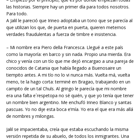
las historias. Siempre hay un primer día para todos nosotros.
Para todo.
A Jalil le pareció que Irineo adoptaba un tono que se parecía al
que utilizan los que, de puerta en puerta, quieren meternos
verdades fraudulentas a fuerza de timbre e insistencia.
– Mi nombre era Piero della Francesca. Llegué a este país
como la mayoría: en barco y sin nada. Propio una mierda. Era
chico y venía con un tío que me dejó encargao a una pareja de
conocidos de Catania que había llegado a Buenosaire un
tiempito antes. A mi tío no lo vi nunca más. Vuelta má, vuelta
meno, te la hago corta: terminé en Bragao, trabajando en un
campito de un tal Chuls. Al gringo le parecía que mi nombre
era una falta e´respetopa no sé quién, y que yo tenía que tener
un nombre bien argentino. Me enchufó Irineo Blanco y santas
pascuas. Yo no dije esta boca e’mía. Yo era el que era más allá
de nombres y milongas.
Jalil se impacientaba, creía que estaba escuchando la misma
versión repetida de su abuelo, de todos los inmigrantes. Una