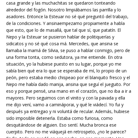
casa grande y las muchachitas se quedaron tonteando
alrededor del fogón. Nosotro limpiábamos las parrilla y lo
asadores. Entonce la Esteuar no sé qué preguntó del trabajo,
de la condiciones. Y ansinaempezamo propiamente a habla
que esto, que lo de masallá, que tal que sí, que patatín. El
Nepo y la Esteuar se pusieron hablar de politiquerías y
sidicatos y no sé qué cosa má. Mercedes, que ansina se
llamaba la mamá de Silvia, se puso a hablar conmigo, pero de
una forma tonta, como sedutora, ya me entiende. En otra
situación, yo la hubiese puesto en su lugar, porque yo me
sabía bien qué era lo que se esperaba de mí, lo propio de un
peón, pero estaba medio chispeao por el blanquito fresco y el
Nepo me había dado manija, ansina que seguí el jueguito. Por
eso y porque pensé, una mano en el corazón, que no iba a ir a
mayores. Pero seguimos con el vinito y con la pavada y ella
me dijo vení, vamo a camináporai, y qué le viádecí. Yo fui y
después ya entregao y ni voluntá de recular. Además, hubiese
sido imposible detenerla. Estaba como furiosa, como
desquitándose de alguien. Eso sentí. Mucha bronca ese
cuerpito. Pero no me viáquejá en retrospeto, ¿no le parece?