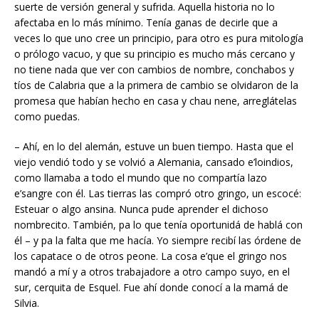
suerte de versión general y sufrida. Aquella historia no lo
afectaba en lo más mínimo. Tenía ganas de decirle que a
veces lo que uno cree un principio, para otro es pura mitología
o prólogo vacuo, y que su principio es mucho más cercano y
no tiene nada que ver con cambios de nombre, conchabos y
tíos de Calabria que a la primera de cambio se olvidaron de la
promesa que habían hecho en casa y chau nene, arreglátelas
como puedas.
– Ahí, en lo del alemán, estuve un buen tiempo. Hasta que el
viejo vendió todo y se volvió a Alemania, cansado e’loindios,
como llamaba a todo el mundo que no compartía lazo
e’sangre con él. Las tierras las compró otro gringo, un escocé:
Esteuar o algo ansina. Nunca pude aprender el dichoso
nombrecito. También, pa lo que tenía oportunidá de hablá con
él – y pa la falta que me hacía. Yo siempre recibí las órdene de
los capatace o de otros peone. La cosa e’que el gringo nos
mandó a mí y a otros trabajadore a otro campo suyo, en el
sur, cerquita de Esquel. Fue ahí donde conocí a la mamá de
Silvia.