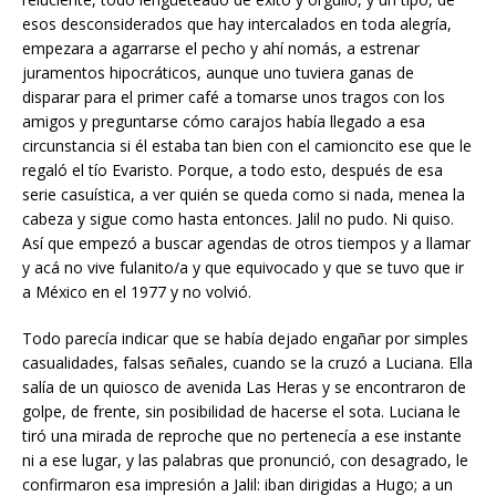
esos desconsiderados que hay intercalados en toda alegría,
empezara a agarrarse el pecho y ahí nomás, a estrenar
juramentos hipocráticos, aunque uno tuviera ganas de
disparar para el primer café a tomarse unos tragos con los
amigos y preguntarse cómo carajos había llegado a esa
circunstancia si él estaba tan bien con el camioncito ese que le
regaló el tío Evaristo. Porque, a todo esto, después de esa
serie casuística, a ver quién se queda como si nada, menea la
cabeza y sigue como hasta entonces. Jalil no pudo. Ni quiso.
Así que empezó a buscar agendas de otros tiempos y a llamar
y acá no vive fulanito/a y que equivocado y que se tuvo que ir
a México en el 1977 y no volvió.
Todo parecía indicar que se había dejado engañar por simples
casualidades, falsas señales, cuando se la cruzó a Luciana. Ella
salía de un quiosco de avenida Las Heras y se encontraron de
golpe, de frente, sin posibilidad de hacerse el sota. Luciana le
tiró una mirada de reproche que no pertenecía a ese instante
ni a ese lugar, y las palabras que pronunció, con desagrado, le
confirmaron esa impresión a Jalil: iban dirigidas a Hugo; a un