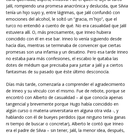
Jalil, rompiendo una promesa anacrónica y deslucida, que Silvia
tenía un hijo suyo y, entre lágrimas, que Jalil confundió con
emociones del alcohol, le soltó un “gracia, m´hijo”, que el
turco no entendió a cuento de qué. No era casualidad que Jalil
estuviera allí. O, más precisamente, que Irineo hubiera
coincidido con él en ese bar. Irineo lo venía siguiendo desde
hacía días, mientras se terminaba de convencer que ciertas
promesas son una infamia y un desatino. Pero esa tarde Irineo
no estaba para más confesiones, el escabio le quitaba las
dotes de médium que precisaba para juntar a Jalil y a ciertos
fantasmas de su pasado que éste último desconocía.
Días más tarde, comenzaría a comprender el agradecimiento
de Irineo y su vínculo con el mismo. Fue de rebote, porque se
encontró con Alberto de casualidad – al que conocía apenas
tangencial y brevemente porque Hugo había coincidido en
algún curso o materia universitaria en alguna otra vida -, y
hablando con él de bueyes perdidos (que ninguno tenía ganas
ni tiempo de buscar o concretar), Alberto le contó que Irineo
era el padre de Silvia – sin tener, Jalil, la menor idea, después,