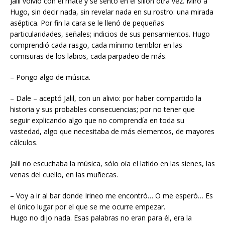
Jalil volvió con el mate y se sentó en el sillón otra vez. Miró a
Hugo, sin decir nada, sin revelar nada en su rostro: una mirada
aséptica. Por fin la cara se le llenó de pequeñas
particularidades, señales; indicios de sus pensamientos. Hugo
comprendió cada rasgo, cada mínimo temblor en las
comisuras de los labios, cada parpadeo de más.
– Pongo algo de música.
– Dale – aceptó Jalil, con un alivio: por haber compartido la
historia y sus probables consecuencias; por no tener que
seguir explicando algo que no comprendía en toda su
vastedad, algo que necesitaba de más elementos, de mayores
cálculos.
Jalil no escuchaba la música, sólo oía el latido en las sienes, las
venas del cuello, en las muñecas.
– Voy a ir al bar donde Irineo me encontró… O me esperó… Es
el único lugar por el que se me ocurre empezar.
Hugo no dijo nada. Esas palabras no eran para él, era la