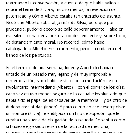
rearmando la conversación, a cuento de qué había salido a
relucir el tema de Silvia y, mucho menos, la revelación de
paternidad, y cómo Alberto estaba tan enterado del asunto.
Notó que Alberto sabía algo más de Silvia, pero que por
prudencia, pudor o decoro se calló soberanamente. Había en
ese silencio una cierta postura condescendiente y, sobre todo,
de distanciamiento moral. No recordó, cómo había
catalogado a Alberto en su momento; pero sin duda era del
bando de los pelotudos.
En el término de una semana, Irineo y Alberto lo habían
untado de un pasado muy lejano y de muy improbable
rememoración, si no hubiese sido con la mediación de un
involuntario intermediario (Alberto) – con el correr de los días,
cada vez estuvo menos seguro de lo casual e involuntario que
había sido el papel de es cadáver de la memoria -, y de otro de
dudosa credibilidad (Irineo). Y para colmo en ese desempolvar
un nombre (Silvia), le endilgaban un hijo de sopetón, que le
creaba una suerte de obligación de búsqueda. Se sentía como
si hubiese egresado recién de la facultad de medicina,
reluciente, todo lengüeteado de éxito y orgullo, y un tipo, de