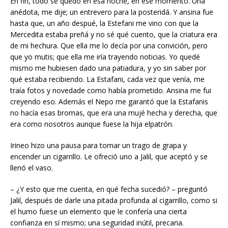
En fin, todo se quedó en esa noche, en ese momento. Una
anédota, me dije; un entrevero para la posteridá. Y ansina fue
hasta que, un año despué, la Estefani me vino con que la
Mercedita estaba preñá y no sé qué cuento, que la criatura era
de mi hechura. Que ella me lo decía por una convición, pero
que yo mutis; que ella me iría trayendo noticias. Yo quedé
mismo me hubiesen dado una patiadura, y yo sin saber por
qué estaba recibiendo. La Estafani, cada vez que venía, me
traía fotos y novedade como había prometido. Ansina me fui
creyendo eso. Además el Nepo me garantó que la Estafanis
no hacía esas bromas, que era una mujé hecha y derecha, que
era como nosotros aunque fuese la hija elpatrón.
Irineo hizo una pausa para tomar un trago de grapa y
encender un cigarrillo. Le ofreció uno a Jalil, que aceptó y se
llenó el vaso.
– ¿Y esto que me cuenta, en qué fecha sucedió? – preguntó
Jalil, después de darle una pitada profunda al cigarrillo, como si
el humo fuese un elemento que le confería una cierta
confianza en sí mismo; una seguridad inútil, precaria.