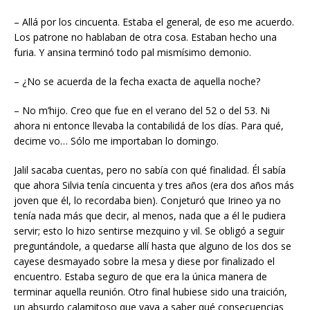
– Allá por los cincuenta. Estaba el general, de eso me acuerdo.
Los patrone no hablaban de otra cosa. Estaban hecho una
furia. Y ansina terminó todo pal mismísimo demonio.
– ¿No se acuerda de la fecha exacta de aquella noche?
– No m’hijo. Creo que fue en el verano del 52 o del 53. Ni
ahora ni entonce llevaba la contabilidá de los días. Para qué,
decime vo… Sólo me importaban lo domingo.
Jalil sacaba cuentas, pero no sabía con qué finalidad. Él sabía
que ahora Silvia tenía cincuenta y tres años (era dos años más
joven que él, lo recordaba bien). Conjeturó que Irineo ya no
tenía nada más que decir, al menos, nada que a él le pudiera
servir; esto lo hizo sentirse mezquino y vil. Se obligó a seguir
preguntándole, a quedarse allí hasta que alguno de los dos se
cayese desmayado sobre la mesa y diese por finalizado el
encuentro. Estaba seguro de que era la única manera de
terminar aquella reunión. Otro final hubiese sido una traición,
un absurdo calamitoso que vaya a saber qué consecuencias