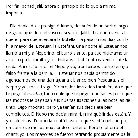
Por fin, pensó Jalil, ahora el principio de lo que a mí me
importa.
– Ella había ido – prosiguió Irineo, después de un sorbo largo
de grapa que dejó el vaso casi vacío. Jalil le hizo una seña al
dueño para que acercara la botella – a pasar unos días con la
hija mayor del Esteuar, la Estefani. Una noche el Esteuar nos
llamó a mí y a Neporino, el burro alante, pa que hicieramo un
asadito pa la familia y los invitaos – había otros venidos de la
ciudá. Ahí estábamos el Nepo y yo, transpiraos como testigo
falso frente a la parrilla. El Esteuar nos había permitido
agenciarnos de una damajuana e’blanco bien fresquita. Y el
Nepo y yo, meta trago. Y claro, los invitados también, dale que
te pego al
escabio
; tanto dale que te pego, que se les pasó que
las mocitas le pegaban sus buenas libaciones a las botellas de
tinto. Digo mocitas, pero ya tenían sus diecisiete bien
cumpliditos. El Nepo me decía: miráIri, mirá qué lindas están. Y
yo dale risas. Te podría contá hasta lo que sentía nel cuerpo,
en cómo se me iba nubelando el criterio. Pero te ahorro el
chamuyo. Los mayores se fueron retirando propiamente pa la