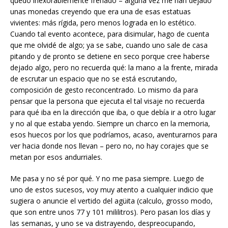
quedo inexorablemente frenado – alguna vez me han dejado
unas monedas creyendo que era una de esas estatuas
vivientes: más rígida, pero menos lograda en lo estético.
Cuando tal evento acontece, para disimular, hago de cuenta
que me olvidé de algo; ya se sabe, cuando uno sale de casa
pitando y de pronto se detiene en seco porque cree haberse
dejado algo, pero no recuerda qué: la mano a la frente, mirada
de escrutar un espacio que no se está escrutando,
composición de gesto reconcentrado. Lo mismo da para
pensar que la persona que ejecuta el tal visaje no recuerda
para qué iba en la dirección que iba, o que debía ir a otro lugar
y no al que estaba yendo. Siempre un charco en la memoria,
esos huecos por los que podríamos, acaso, aventurarnos para
ver hacia donde nos llevan – pero no, no hay corajes que se
metan por esos andurriales.
Me pasa y no sé por qué. Y no me pasa siempre. Luego de
uno de estos sucesos, voy muy atento a cualquier indicio que
sugiera o anuncie el vertido del agüita (calculo, grosso modo,
que son entre unos 77 y 101 mililitros). Pero pasan los días y
las semanas, y uno se va distrayendo, despreocupando,