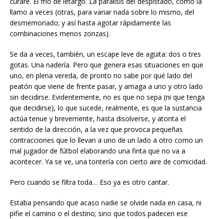
curare. El frío de letargo. La parálisis del despistado, como la
llamo a veces (otras, para variar nada sobre lo mismo, del
desmemoriado; y así hasta agotar rápidamente las
combinaciones menos zonzas).
Se da a veces, también, un escape leve de agüita: dos o tres
gotas. Una nadería. Pero que genera esas situaciones en que
uno, en plena vereda, de pronto no sabe por qué lado del
peatón que viene de frente pasar, y amaga a uno y otro lado
sin decidirse. Evidentemente, no es que no sepa (ni que tenga
que decidirse), lo que sucede, realmente, es que la sustancia
actúa tenue y brevemente, hasta disolverse, y atonta el
sentido de la dirección, a la vez que provoca pequeñas
contracciones que lo llevan a uno de un lado a otro como un
mal jugador de fútbol elaborando una finta que no va a
acontecer. Ya se ve, una tontería con cierto aire de comicidad.
Pero cuando se filtra toda… Eso ya es otro cantar.
Estaba pensando que acaso nadie se olvide nada en casa, ni
pifie el camino o el destino; sino que todos padecen ese