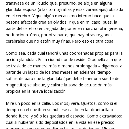
transvase de un líquido que, presumo, se aloja en alguna
glándula esquiva (a las tomografías y esas zarandajas) ubicada
en el cerebro. Y que algún mecanismo interno hace que la
pesona afectada crea en olvidos. Y que en mi caso, pues, la
parte del cerebro encargada de poner en marcha tal ingenieria,
no funciona. Creo, por otra parte, que hay otras regiones
cerebrales que no están muy finas. Pero eso es otra cosa.
Como sea, cada cual tendrá unas coordenadas propias para la
acción glandular. En la ciudad donde reside. O aquella a la que
se traslade de manera más o menos prolongada – digamos, a
partir de un lapso de los tres meses en adelante: tiempo
suficiente para que la glándula (que debe tener una suerte de
magnetita) se ubique, y calibre la zona de actuación más
propicia en la nueva localización.
Mire un poco en la calle. Los (nos) verá. Quietos, como si el
tiempo en el que iban se hubiese caído en la alcantarilla o
donde fuere, y sólo les quedara el espacio. Como extraviados:
cual si hubieran sido depositados en la vida en ese preciso
momento y no comprendieran las reglas de juego. Mire un