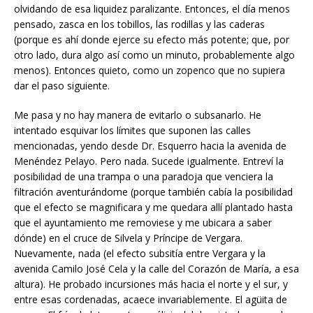
olvidando de esa liquidez paralizante. Entonces, el día menos
pensado, zasca en los tobillos, las rodillas y las caderas
(porque es ahí donde ejerce su efecto más potente; que, por
otro lado, dura algo así como un minuto, probablemente algo
menos). Entonces quieto, como un zopenco que no supiera
dar el paso siguiente.
Me pasa y no hay manera de evitarlo o subsanarlo. He
intentado esquivar los límites que suponen las calles
mencionadas, yendo desde Dr. Esquerro hacia la avenida de
Menéndez Pelayo. Pero nada. Sucede igualmente. Entreví la
posibilidad de una trampa o una paradoja que venciera la
filtración aventurándome (porque también cabía la posibilidad
que el efecto se magnificara y me quedara allí plantado hasta
que el ayuntamiento me removiese y me ubicara a saber
dónde) en el cruce de Silvela y Príncipe de Vergara.
Nuevamente, nada (el efecto subsitía entre Vergara y la
avenida Camilo José Cela y la calle del Corazón de María, a esa
altura). He probado incursiones más hacia el norte y el sur, y
entre esas cordenadas, acaece invariablemente. El agüita de