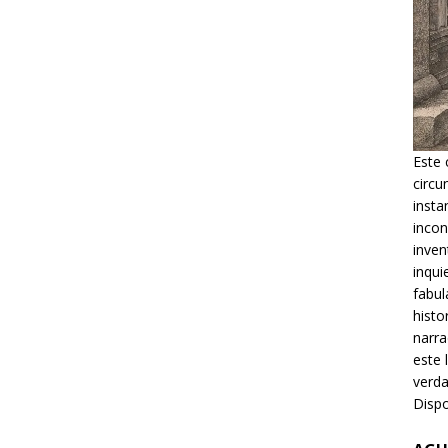
Este 
circu
insta
incon
inven
inqui
fabul
histo
narra
este 
verda
Dispo