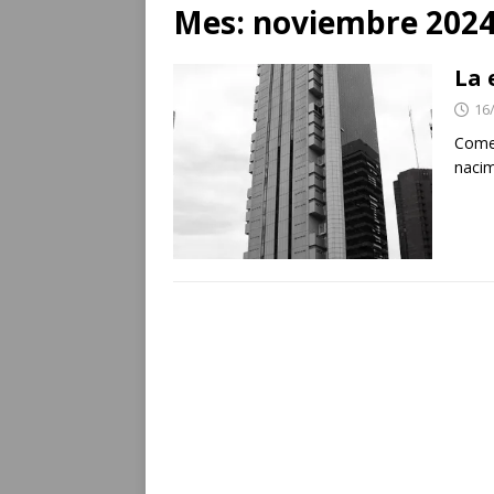
Mes:
noviembre 202
La 
16
Comen
nacim