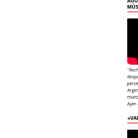
AGU
MÚS
"Rech
despu
perse
Argen
mundo
Ayer 
«VA