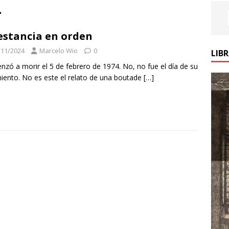
4
estancia en orden
/11/2024
Marcelo Wio
0
LIB
zó a morir el 5 de febrero de 1974. No, no fue el día de su
iento. No es este el relato de una boutade
[…]