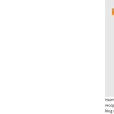
Hazme
recop
blog 